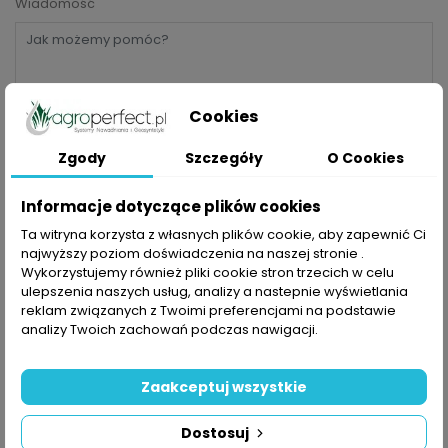
Wiadomość
Cookies
Zgody
Szczegóły
O Cookies
Informacje dotyczące plików cookies
Ta witryna korzysta z własnych plików cookie, aby zapewnić Ci
najwyższy poziom doświadczenia na naszej stronie .
Adres e-mail
Wykorzystujemy również pliki cookie stron trzecich w celu
ulepszenia naszych usług, analizy a nastepnie wyświetlania
reklam związanych z Twoimi preferencjami na podstawie
analizy Twoich zachowań podczas nawigacji.
Załącznik
WYBIERZ PLIK
Zaakceptuj wszystkie
Kontrola bezpieczeństwa
Dostosuj