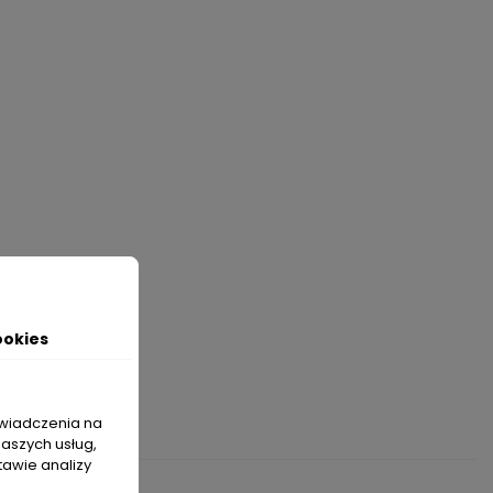
ookies
świadczenia na
naszych usług,
tawie analizy