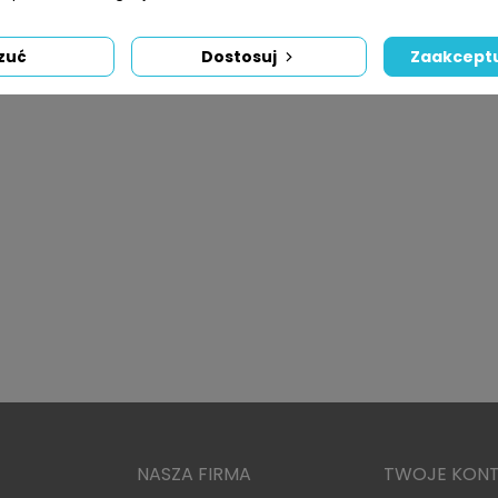
zuć
Dostosuj
Zaakceptu
NASZA FIRMA
TWOJE KON