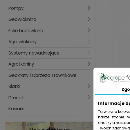
Pompy
Geowłóknina
Folie budowlane
Agrowłókniny
Systemy nawadniające
Agrotkaniny
Geokraty i Obrzeża Trawnikowe
Siat
Siatki
Zgo
Drenaż
Informacje d
Kosiarki
Ta witryna korzy
naszej stronie . 
analizy a nastep
Pokazano 1-
Twoich zachowań