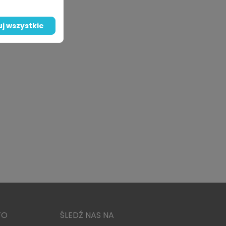
j wszystkie
TO
ŚLEDŹ NAS NA