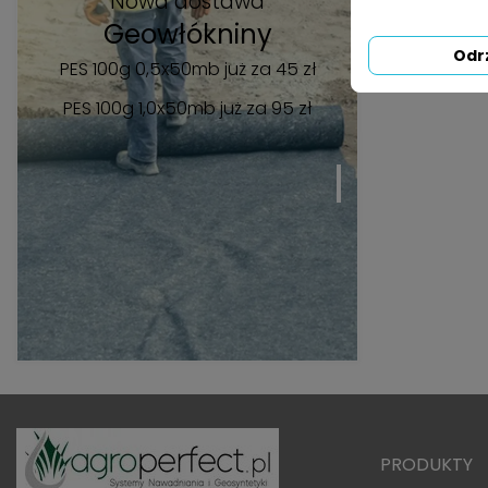
Nowa dostawa
Geowłókniny
Odr
PES 100g 0,5x50mb już za 45 zł
PES 100g 1,0x50mb
już za 95 zł
PRODUKTY