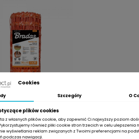
Cookies
ka Ochronna/ostrzegawcza
dy
Szczegóły
O C
Pomarańczowa
Cena
76,00 zł
otyczące plików cookies
sta z własnych plików cookie, aby zapewnić Ci najwyższy poziom do
ZOBACZ PRODUKT
Wykorzystujemy również pliki cookie stron trzecich w celu ulepszenia 
nie wyświetlania reklam związanych z Twoimi preferencjami na pods
1 z 1 pozycji
 podczas nawigacji.