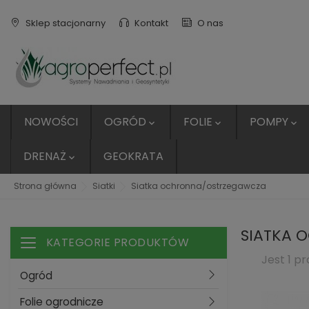
Sklep stacjonarny
Kontakt
O nas
NOWOŚCI
OGRÓD
FOLIE
POMPY



DRENAŻ
GEOKRATA

Strona główna
Siatki
Siatka ochronna/ostrzegawcza
SIATKA 
KATEGORIE PRODUKTÓW
Toggle navigation
Jest 1 pr
Ogród
Folie ogrodnicze