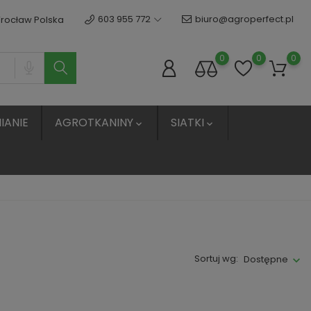
603 955 772
biuro@agroperfect.pl
Wrocław Polska
0
0
0
IANIE
AGROTKANINY
SIATKI


Sortuj wg:
Dostępne