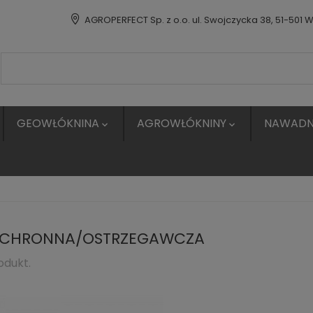
AGROPERFECT Sp. z o.o. ul. Swojczycka 38, 51-501 
GEOWŁÓKNINA
AGROWŁÓKNINY
NAWADN


OCHRONNA/OSTRZEGAWCZA
odukt.