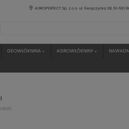
AGROPERFECT Sp. z o.o. ul. Swojczycka 38, 51-501 
GEOWŁÓKNINA
AGROWŁÓKNINY
NAWADN


I
odukt.