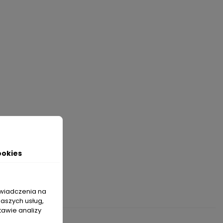
ookies
świadczenia na
naszych usług,
tawie analizy