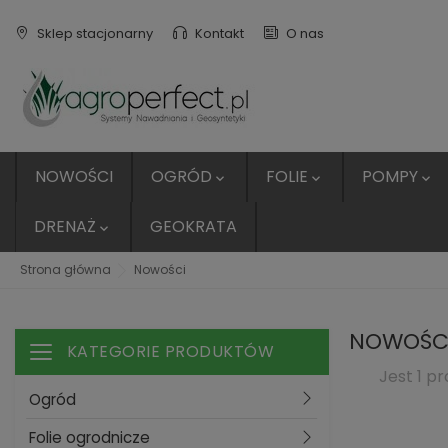
Sklep stacjonarny
Kontakt
O nas
NOWOŚCI
OGRÓD
FOLIE
POMPY



DRENAŻ
GEOKRATA

Strona główna
Nowości
NOWOŚC
KATEGORIE PRODUKTÓW
Toggle navigation
Jest 1 pr
Ogród
Folie ogrodnicze