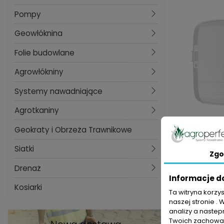
Pompy
Geowłóknina
Folie budowlane
Agrowłókniny
Systemy nawadniające
Agrotkaniny
Geokraty i Obrzeża Trawnikowe
Sterow
Siatki
Zgo
Drenaż
Informacje d
Kosiarki
Ta witryna korzy
naszej stronie . 
analizy a nastep
Pokazano 1-
Twoich zachowań