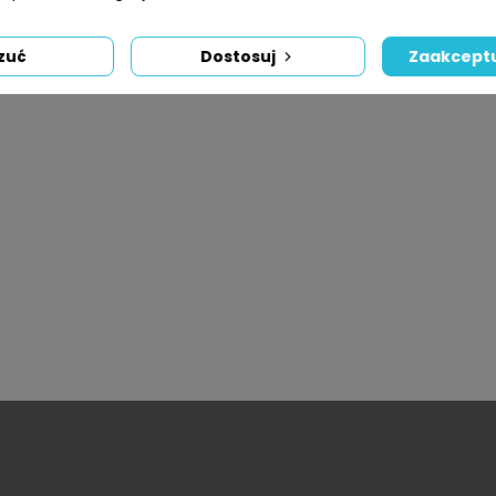
zuć
Dostosuj
Zaakceptu