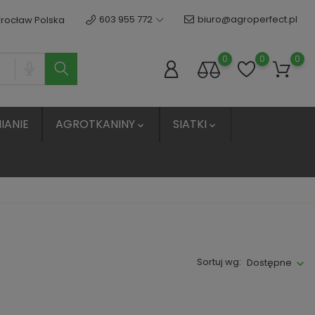
603 955 772
biuro@agroperfect.pl
Wrocław Polska
0
0
0
IANIE
AGROTKANINY
SIATKI


Sortuj wg:
Dostępne