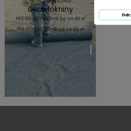
Nowa dostawa
Geowłókniny
Odr
PES 100g 0,5x50mb już za 45 zł
PES 100g 1,0x50mb
już za 95 zł