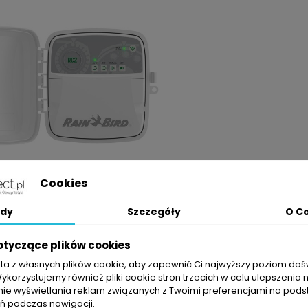
Cookies
nik Rain Bird RC2 WiFi 8 Sekcji
dy
Szczegóły
O C
Cena
780,00 zł
otyczące plików cookies
ZOBACZ PRODUKT
sta z własnych plików cookie, aby zapewnić Ci najwyższy poziom do
Wykorzystujemy również pliki cookie stron trzecich w celu ulepszenia 
nie wyświetlania reklam związanych z Twoimi preferencjami na pods
1 z 1 pozycji
 podczas nawigacji.