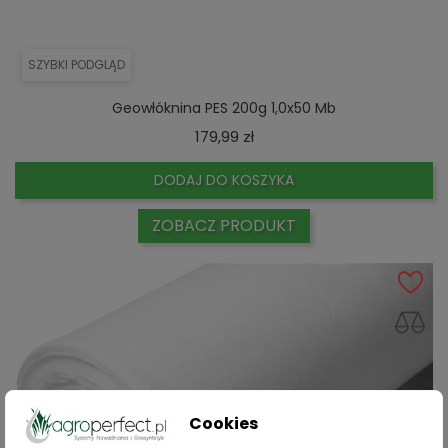
SZYBKI PODGLĄD
Geowłóknina PES 200g 1,0x50 Mb
Cena
179,99 zł
DODAJ DO KOSZYKA
ZOBACZ PRODUKT
Cookies