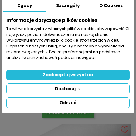
Zgody
Szczegóły
O Cookies
Informacje dotyczące plików cookies
Ta witryna korzysta z własnych plików cookie, aby zapewnić Ci
najwyższy poziom doświadczenia na naszej stronie .
Wykorzystujemy również pliki cookie stron trzecich w celu
ulepszenia naszych usług, analizy a nastepnie wyświetlania
reklam związanych z Twoimi preferencjami na podstawie
analizy Twoich zachowań podczas nawigacji.
SZYBKI PODGLĄD
Zaakceptuj wszystkie
Geowłóknina PES 200g 2x50 Mb
Cena
315,00 zł
Dostosuj
DODAJ DO KOSZYKA
Odrzuć
ZOBACZ PRODUKT