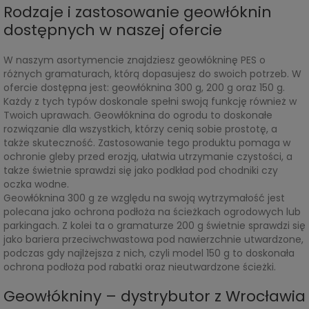
Rodzaje i zastosowanie geowłóknin
dostępnych w naszej ofercie
W naszym asortymencie znajdziesz geowłókninę PES o
różnych gramaturach, którą dopasujesz do swoich potrzeb. W
ofercie dostępna jest: geowłóknina 300 g, 200 g oraz 150 g.
Każdy z tych typów doskonale spełni swoją funkcję również w
Twoich uprawach. Geowłóknina do ogrodu to doskonałe
rozwiązanie dla wszystkich, którzy cenią sobie prostotę, a
także skuteczność. Zastosowanie tego produktu pomaga w
ochronie gleby przed erozją, ułatwia utrzymanie czystości, a
także świetnie sprawdzi się jako podkład pod chodniki czy
oczka wodne.
Geowłóknina 300 g ze względu na swoją wytrzymałość jest
polecana jako ochrona podłoża na ścieżkach ogrodowych lub
parkingach. Z kolei ta o gramaturze 200 g świetnie sprawdzi się
jako bariera przeciwchwastowa pod nawierzchnie utwardzone,
podczas gdy najlżejsza z nich, czyli model 150 g to doskonała
ochrona podłoża pod rabatki oraz nieutwardzone ścieżki.
Geowłókniny – dystrybutor z Wrocławia