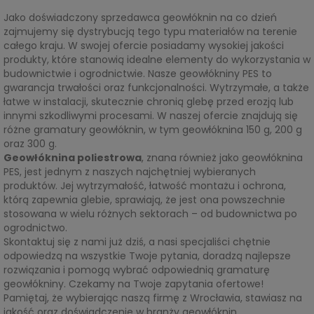
Jako doświadczony sprzedawca geowłóknin na co dzień
zajmujemy się dystrybucją tego typu materiałów na terenie
całego kraju. W swojej ofercie posiadamy wysokiej jakości
produkty, które stanowią idealne elementy do wykorzystania w
budownictwie i ogrodnictwie. Nasze geowłókniny PES to
gwarancja trwałości oraz funkcjonalności. Wytrzymałe, a także
łatwe w instalacji, skutecznie chronią glebę przed erozją lub
innymi szkodliwymi procesami. W naszej ofercie znajdują się
różne gramatury geowłóknin, w tym geowłóknina 150 g, 200 g
oraz 300 g.
Geowłóknina poliestrowa
, znana również jako geowłóknina
PES, jest jednym z naszych najchętniej wybieranych
produktów. Jej wytrzymałość, łatwość montażu i ochrona,
którą zapewnia glebie, sprawiają, że jest ona powszechnie
stosowana w wielu różnych sektorach – od budownictwa po
ogrodnictwo.
Skontaktuj się z nami już dziś, a nasi specjaliści chętnie
odpowiedzą na wszystkie Twoje pytania, doradzą najlepsze
rozwiązania i pomogą wybrać odpowiednią gramaturę
geowłókniny. Czekamy na Twoje zapytania ofertowe!
Pamiętaj, że wybierając naszą firmę z Wrocławia, stawiasz na
jakość oraz doświadczenie w branży geowłóknin.