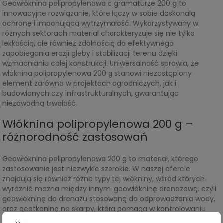
Geowłóknina polipropylenowa o gramaturze 200 g to
innowacyjne rozwiązanie, które łączy w sobie doskonałą
ochronę i imponującą wytrzymałość. Wykorzystywany w
różnych sektorach materiał charakteryzuje się nie tylko
lekkością, ale również zdolnością do efektywnego
zapobiegania erozji gleby i stabilizacji terenu dzięki
wzmacnianiu całej konstrukcji. Uniwersalność sprawia, że
włóknina polipropylenowa 200 g stanowi niezastąpiony
element zarówno w projektach ogrodniczych, jak i
budowlanych czy infrastrukturalnych, gwarantując
niezawodną trwałość.
Włóknina polipropylenowa 200 g –
różnorodność zastosowań
Geowłóknina polipropylenowa 200 g to materiał, którego
zastosowanie jest niezwykle szerokie. W naszej ofercie
znajdują się również różne typy tej włókniny, wśród których
wyróżnić można między innymi geowłókninę drenażową, czyli
geowłókninę do drenażu stosowaną do odprowadzania wody,
oraz geotkaninę na skarpy, która pomaga w kontrolowaniu
erozji i umożliwia zabezpieczenie stoków przed osunięciami. Z