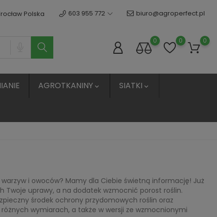
603 955 772
biuro@agroperfect.pl
Wrocław Polska
0
0
0
IANIE
AGROTKANINY
SIATKI


ę warzyw i owoców? Mamy dla Ciebie świetną informację! Już
 Twoje uprawy, a na dodatek wzmocnić porost roślin.
zpieczny środek ochrony przydomowych roślin oraz
m o różnych wymiarach, a także w wersji ze wzmocnionymi