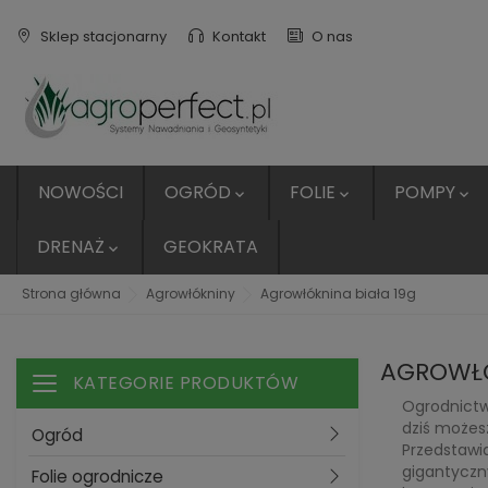
Sklep stacjonarny
Kontakt
O nas
NOWOŚCI
OGRÓD
FOLIE
POMPY



DRENAŻ
GEOKRATA

Strona główna
Agrowłókniny
Agrowłóknina biała 19g
AGROWŁÓ
KATEGORIE PRODUKTÓW
Toggle navigation
Ogrodnictw
dziś możes
Ogród
Przedstawi
gigantyczny
Folie ogrodnicze