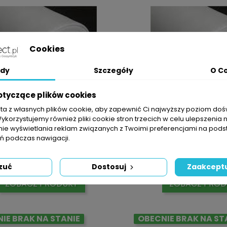
Cookies
dy
Szczegóły
O C
otyczące plików cookies
sta z własnych plików cookie, aby zapewnić Ci najwyższy poziom do
Wykorzystujemy również pliki cookie stron trzecich w celu ulepszenia 
nie wyświetlania reklam związanych z Twoimi preferencjami na pods
 podczas nawigacji.
nina Biała Wiosenna 1,6x100mb
Agrowłóknina Biała Wios
Cena
C
69,99 zł
129,99 zł
zuć
Dostosuj
Zaakceptu
ZOBACZ PRODUKT
ZOBACZ PROD
IE BRAK NA STANIE
OBECNIE BRAK NA ST