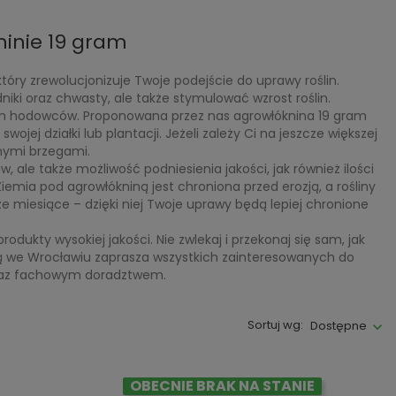
ninie 19 gram
który zrewolucjonizuje Twoje podejście do uprawy roślin.
niki oraz chwasty, ale także stymulować wzrost roślin.
ych hodowców. Proponowana przez nas agrowłóknina 19 gram
jej działki lub plantacji. Jeżeli zależy Ci na jeszcze większej
nymi brzegami.
 ale także możliwość podniesienia jakości, jak również ilości
Ziemia pod agrowłókniną jest chroniona przed erozją, a rośliny
ze miesiące – dzięki niej Twoje uprawy będą lepiej chronione
ukty wysokiej jakości. Nie zwlekaj i przekonaj się sam, jak
ibą we Wrocławiu zaprasza wszystkich zainteresowanych do
 oraz fachowym doradztwem.
Sortuj wg:
Dostępne
OBECNIE BRAK NA STANIE