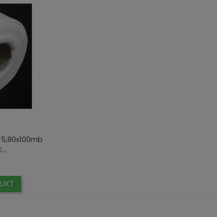
 15,80x100mb
..
ena
UKT