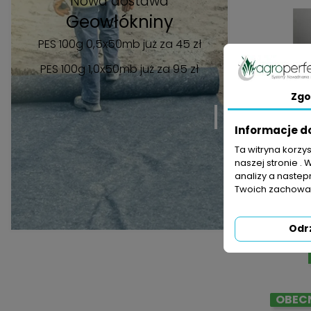
Nowa dostawa
Geowłókniny
PES 100g 0,5x50mb już za 45 zł
PES 100g 1,0x50mb
już za 95 zł
Zgo
Informacje d
Ta witryna korzy
naszej stronie . 
analizy a nastep
Twoich zachowań
Agrowłók
Odr
OBECN