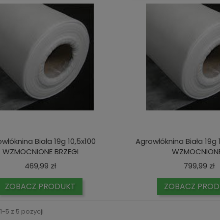
włóknina Biała 19g 10,5x100
Agrowłóknina Biała 19g
WZMOCNIONE BRZEGI
WZMOCNIONE.
Cena
C
469,99 zł
799,99 zł
ZOBACZ PRODUKT
ZOBACZ PROD
-5 z 5 pozycji