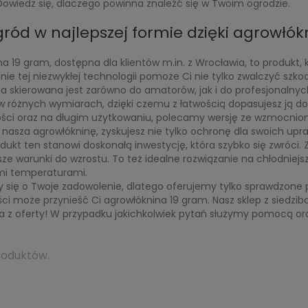
Dowiedz się, dlaczego powinna znaleźć się w Twoim ogrodzie.
gród w najlepszej formie dzięki agrowłók
a 19 gram, dostępna dla klientów m.in. z Wrocławia, to produkt, 
ie tej niezwykłej technologii pomoże Ci nie tylko zwalczyć szkod
ta skierowana jest zarówno do amatorów, jak i do profesjonaln
 różnych wymiarach, dzięki czemu z łatwością dopasujesz ją do swo
ści oraz na długim użytkowaniu, polecamy wersję ze wzmocnio
nasza agrowłókninę, zyskujesz nie tylko ochronę dla swoich upraw,
dukt ten stanowi doskonałą inwestycję, która szybko się zwróci. 
sze warunki do wzrostu. To też idealne rozwiązanie na chłodniejs
imi temperaturami.
się o Twoje zadowolenie, dlatego oferujemy tylko sprawdzone prod
ści może przynieść Ci agrowłóknina 19 gram. Nasz sklep z siedz
ia z oferty! W przypadku jakichkolwiek pytań służymy pomocą
roduktów.