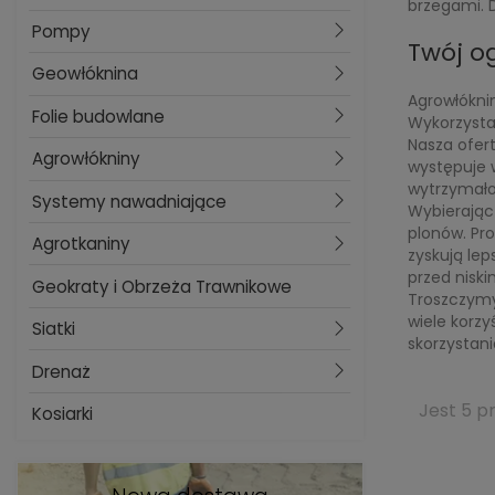
brzegami. 
Pompy
Twój o
Geowłóknina
Agrowłóknin
Folie budowlane
Wykorzystan
Nasza ofer
Agrowłókniny
występuje w
wytrzymało
Systemy nawadniające
Wybierając 
plonów. Pro
Agrotkaniny
zyskują lep
przed nisk
Geokraty i Obrzeża Trawnikowe
Troszczymy 
wiele korzy
Siatki
skorzystan
Drenaż
Jest 5 p
Kosiarki