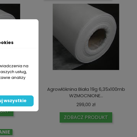
ookies
świadczenia na
naszych usług,
tawie analizy
enna 3,2x100mb
Agrowłóknina Biała 19g 6,35x100mb
WZMOCNIONE...
ena
j wszystkie
Cena
299,00 zł
UKT
ZOBACZ PRODUKT
ANIE