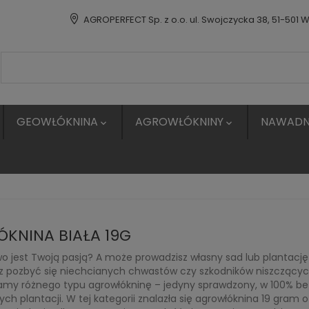
AGROPERFECT Sp. z o.o. ul. Swojczycka 38, 51-501 
GEOWŁÓKNINA
AGROWŁÓKNINY
NAWADN


KNINA BIAŁA 19G
o jest Twoją pasją? A może prowadzisz własny sad lub plantacj
z pozbyć się niechcianych chwastów czy szkodników niszczących
amy różnego typu agrowłókninę – jedyny sprawdzony, w 100% be
ch plantacji. W tej kategorii znalazła się agrowłóknina 19 gra