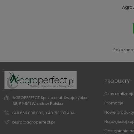
Agrow
Pokazano 1
PRODUKTY
Czas realizacj
AGROPERFECT Sp. z o.o.
ul. Swojczycka
Promocje
38,
51-501 Wrocław
Polska
Nowe produkty
+48 669 888 882, +48 713 187 434
Najczęściej k
biuro@agroperfect.pl
Odstąpienie o