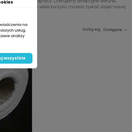
 zapraszamy do współpracy. Oferujemy atrakcyjne warunki,
ookies
i przekonaj się, jak wiele korzyści możesz zyskać dzięki naszej
świadczenia na
Sortuj wg:
Dostępne
naszych usług,
tawie analizy
ANIE
j wszystkie