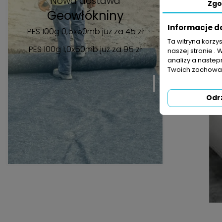
Nowa dostawa
Bez względu
Zgo
szybką dost
Geowłókniny
agrowłóknin
Informacje d
PES 100g 0,5x50mb już za 45 zł
Ta witryna korzy
PES 100g 1,0x50mb
już za 95 zł
Jest 2 p
naszej stronie . 
analizy a nastep
Twoich zachowań
OBECN
Odr