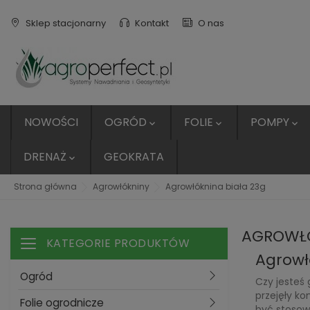
Sklep stacjonarny
Kontakt
O nas
NOWOŚCI
OGRÓD
FOLIE
POMPY



DRENAŻ
GEOKRATA

Strona główna
Agrowłókniny
Agrowłóknina biała 23g
AGROWŁÓ
KATEGORIE PRODUKTÓW
Toggle navigation
Agrowł
Ogród
Czy jesteś
przejęły ko
Folie ogrodnicze
być stosow