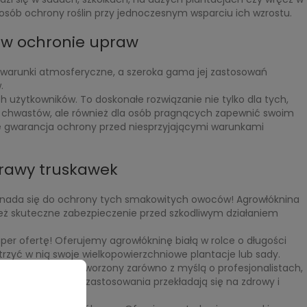
osób ochrony roślin przy jednoczesnym wsparciu ich wzrostu.
c w ochronie upraw
a warunki atmosferyczne, a szeroka gama jej zastosowań
w.
 użytkowników. To doskonałe rozwiązanie nie tylko dla tych,
 chwastów, ale również dla osób pragnących zapewnić swoim
e gwarancja ochrony przed niesprzyjającymi warunkami
prawy truskawek
 nada się do ochrony tych smakowitych owoców! Agrowłóknina
nież skuteczne zabezpieczenie przed szkodliwym działaniem
er ofertę! Oferujemy agrowłókninę białą w rolce o długości
trzyć w nią swoje wielkopowierzchniowe plantacje lub sady.
wyższej jakości, stworzony zarówno z myślą o profesjonalistach,
zyści płynące z jej zastosowania przekładają się na zdrowy i