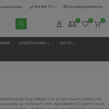
603 955 772
biuro@agroperfect.pl
Wrocław Polska
0
0
0
IANIE
AGROTKANINY
SIATKI


łókniną białą 23 g zadbasz o to, by tym razem chwasty nie
e pojawiły się na liściach roślin. Agrowłóknina 23 gramy może
dzi się w sadach, szkółkach, na dużych plantacjach czy wręcz w