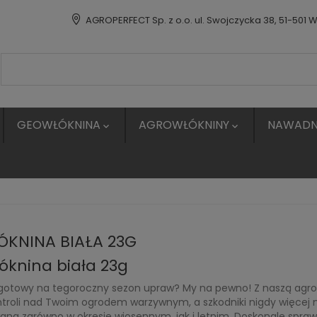
AGROPERFECT Sp. z o.o. ul. Swojczycka 38, 51-501 
GEOWŁÓKNINA
AGROWŁÓKNINY
NAWADN


KNINA BIAŁA 23G
óknina biała 23g
 gotowy na tegoroczny sezon upraw? My na pewno! Z naszą agrow
ntroli nad Twoim ogrodem warzywnym, a szkodniki nigdy więcej ni
ana zarówno w okresie wiosennym, jak i letnim. Doskonale spraw