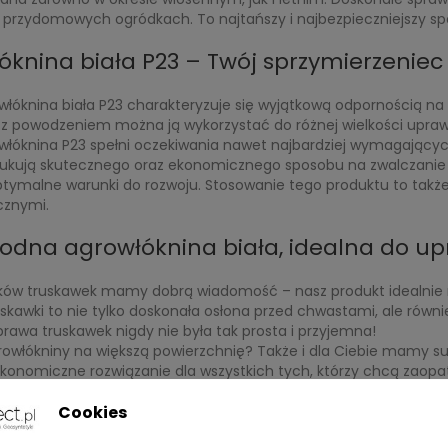
, przydomowych ogródkach. To najtańszy i najbezpieczniejszy sp
óknina biała P23 – Twój sprzymierzenie
włóknina biała P23 charakteryzuje się wyjątkową odpornością n
e z powodzeniem można ją wykorzystać do różnej wielkości upra
włóknina P23 spełni oczekiwania nawet najbardziej wymagających
zukują skutecznego oraz ekonomicznego sposobu na zwalczanie
ptymalne warunki do rozwoju. Stosowanie tego produktu to takż
cznymi.
odna agrowłóknina biała, idealna do u
ików truskawek mamy dobrą wiadomość – nasz produkt idealnie
uskawki to nie tylko doskonała osłona przed chwastami, ale rów
awa truskawek nigdy nie była tak prosta i przyjemna!
owłókniny na większą powierzchnię? Także i dla Ciebie mamy sup
ekonomiczne rozwiązanie dla wszystkich tych, którzy chcą zaopa
zakup, pamiętaj, że nasza agrowłóknina biała P23 to produkt naj
rach. Stanowi inwestycję, która zwróci się w krótkim czasie, a kor
Cookies