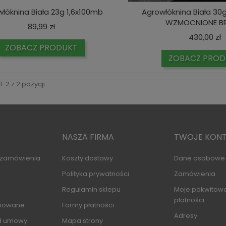
łóknina Biała 23g 1,6x100mb
Agrowłóknina Biała 30
WZMOCNIONE BR
Cena
89,99 zł
C
430,00 zł
ZOBACZ PRODUKT
ZOBACZ PROD
-2 z 2 pozycji
NASZA FIRMA
TWOJE KON
i zamówienia
Koszty dostawy
Dane osobowe
Polityka prywatności
Zamówienia
Regulamin sklepu
Moje pokwitowa
płatności
upowane
Formy płatności
Adresy
d umowy
Mapa strony