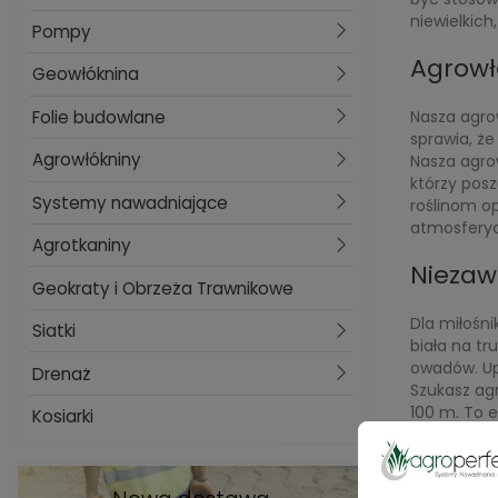
niewielkich
Pompy
Agrowł
Geowłóknina
Nasza agro
Folie budowlane
sprawia, ż
Agrowłókniny
Nasza agro
którzy pos
Systemy nawadniające
roślinom o
atmosfery
Agrotkaniny
Niezaw
Geokraty i Obrzeża Trawnikowe
Dla miłośn
Siatki
biała na tr
owadów. Upr
Drenaż
Szukasz agr
100 m. To 
Kosiarki
Rozważając 
jak i amato
obfity plon.