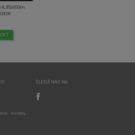
g 6,35x100m
ZEGI
ena
UKT
TO
ŚLEDŹ NAS NA
nia - korekty