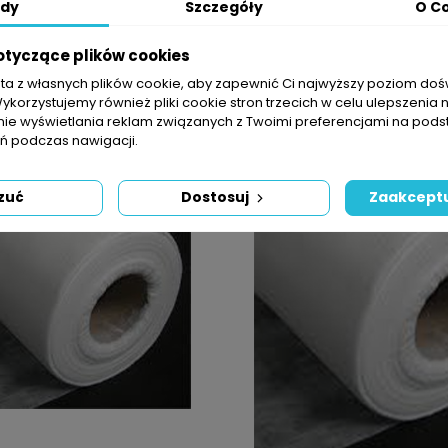
 na to, czy jesteś z Wrocławia, czy z innego polskiego miasta,
dy
Szczegóły
O C
awę oraz profesjonalne doradztwo. Skontaktuj się z nami już dziś 
ie 23 g.
otyczące plików cookies
sta z własnych plików cookie, aby zapewnić Ci najwyższy poziom do
roduktów.
Wykorzystujemy również pliki cookie stron trzecich w celu ulepszenia 
nie wyświetlania reklam związanych z Twoimi preferencjami na pods
 podczas nawigacji.
IE BRAK NA STANIE
OBECNIE BRAK NA ST
zuć
Dostosuj
Zaakceptu