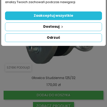
analizy Twoich zachowań podczas nawigacji.
Zaakceptuj wszystkie
Dostosuj
Odrzuć
SZYBKI PODGLĄD
Głowica Studzienna 125/32
Cena
170,00 zł
DODAJ DO KOSZYKA
ZOBACZ PRODUKT