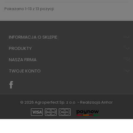
Pokazano 1-13 z 13 pozycji
INFORMACJA O SKLEPIE
PRODUKTY
NASZA FIRMA
TWOJE KONTO
© 2026 Agroperfect Sp. z o.o. - Realizacja
Anhor