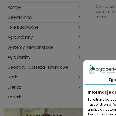
Oprócz och
Pompy
wiatrem. M
mrozu.
Geowłóknina
Folie budowlane
Agrowłókniny
Systemy nawadniające
Agrotkaniny
Geokraty i Obrzeża Trawnikowe
Siatki
Zgo
Drenaż
Informacje d
Kosiarki
Ta witryna korzy
naszej stronie . 
analizy a nastep
Twoich zachowań