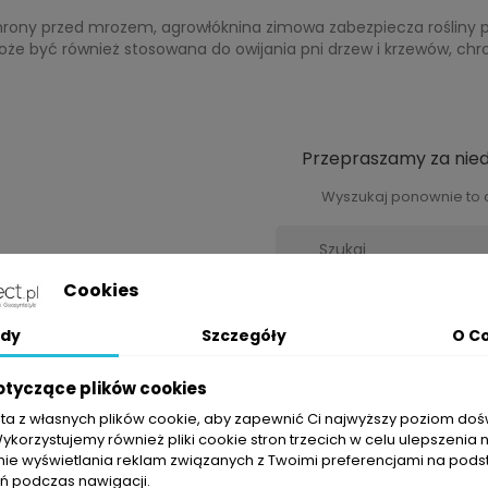
rony przed mrozem, agrowłóknina zimowa zabezpiecza rośliny p
oże być również stosowana do owijania pni drzew i krzewów, ch
Przepraszamy za nie
Wyszukaj ponownie to 
Cookies
dy
Szczegóły
O C
otyczące plików cookies
sta z własnych plików cookie, aby zapewnić Ci najwyższy poziom do
Wykorzystujemy również pliki cookie stron trzecich w celu ulepszenia 
nie wyświetlania reklam związanych z Twoimi preferencjami na pods
 podczas nawigacji.