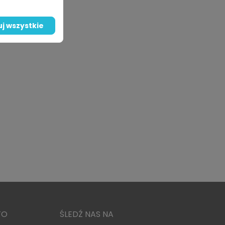
j wszystkie
TO
ŚLEDŹ NAS NA