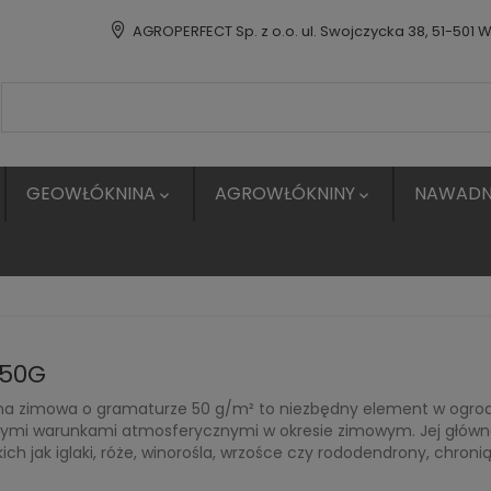
AGROPERFECT Sp. z o.o. ul. Swojczycka 38, 51-501 
GEOWŁÓKNINA
AGROWŁÓKNINY
NAWADN


50G
na zimowa o gramaturze 50 g/m² to niezbędny element w ogrodn
nymi warunkami atmosferycznymi w okresie zimowym. Jej główne
kich jak iglaki, róże, winorośla, wrzośce czy rododendrony, chro