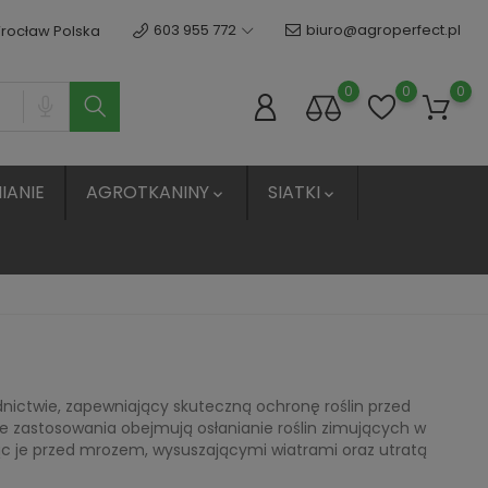
603 955 772
biuro@agroperfect.pl
Wrocław Polska
0
0
0
IANIE
AGROTKANINY
SIATKI


ictwie, zapewniający skuteczną ochronę roślin przed
 zastosowania obejmują osłanianie roślin zimujących w
niąc je przed mrozem, wysuszającymi wiatrami oraz utratą