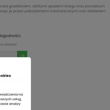
rzed gradobiciem, obfitymi opadami śniegu oraz porywistym
roniąc je przed uszkodzeniami mechanicznymi oraz działaniem
dogodności.
co szukasz
ookies
świadczenia na
naszych usług,
tawie analizy