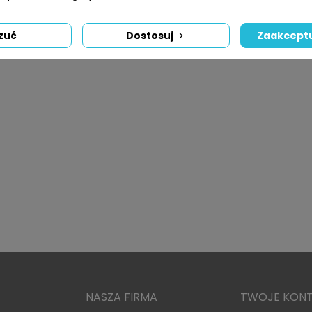
zuć
Dostosuj
Zaakceptu
NASZA FIRMA
TWOJE KON