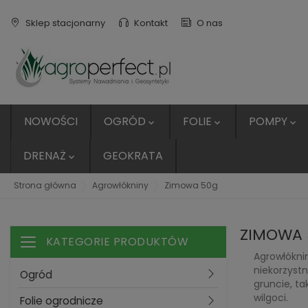
Sklep stacjonarny
Kontakt
O nas
NOWOŚCI
OGRÓD
FOLIE
POMPY



DRENAŻ
GEOKRATA

Strona główna
Agrowłókniny
Zimowa 50g
ZIMOWA 
KATEGORIE PRODUKTÓW
Toggle navigation
Agrowłókni
niekorzyst
Ogród
gruncie, ta
wilgoci.
Folie ogrodnicze