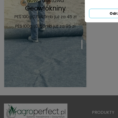
Nowa dostawa
Geowłókniny
Odr
PES 100g 0,5x50mb już za 45 zł
PES 100g 1,0x50mb
już za 95 zł
PRODUKTY