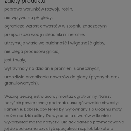
Zalety produktu:
poprawa warunków rozwoju roślin,
nie wpływa na pH gleby,
ogranicza wzrost chwastów w stopniu znaczącym,
przepuszcza wodę i składniki mineralne,
utrzymuje właściwą pulchność i wilgotność gleby,
nie ulega procesowi gnicia,
jest trwały,
wytrzymały na działanie promieni słonecznych,
umożliwia przenikanie nawozów do gleby (płynnych oraz
granulowanych).
Ważną rzeczą jest właściwy montaż agrotkaniny. Należy
oczyścić powierzchnię pod matą, usunąć wszelkie chwasty i
kamienie. Dobrze, aby teren był wyrównany. Po ułożeniu maty
można sadzić rośliny. Do wykonania otworów w tkaninie
wykorzystać można nożyczki. Dla dokładnego przymocowania
jej do podłoża nalezy użyć specjalnych szpilek lub kotwic