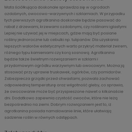
Mata ściółkująca doskonale sprawdza się w ogrodach
ozdobnych, owocowo-warzywnych i szklarniach. W przypadku
tych pierwszych agrotkanina doskonale będzie pasować do
rabat z drzewami, krzewami ozdobnymi, czy roślinami iglastymi.
Lepiej nie używać jej w miejscach, gdzie mają być posiane
rośliny jednoroczne lub cebulki np. tulipanów. Dla uzyskania
lepszych walorów estetycznych warto przykryć materiał żwirem,
różnego typu kamieniami czy korą sosnową. Agrotkanina
będzie także świetnym rozwiązaniem w szklarni i
przydomowym ogródku warzywnym lub owocowym. Można ją
stosować przy uprawie truskawek, ogórków, czy pomidorów.
Zabezpiecza grządki przed chwastami, pozwala zachować
odpowiednią temperaturę oraz wilgotność gleby, co sprawia,
że owocowanie może być przyspieszone nawet o kilkanaście
dni. Dodatkowo zapewnia czystość owoców, które nie leżą
bezpośrednio na ziemi. Dobrym rozwiązaniem jest to, iż
agrotkanina posiada namalowanie linie, które ułatwiają
sadzenie roślin w równych odstępach.