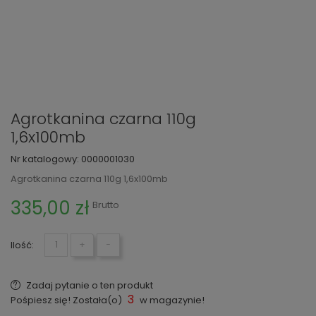
Agrotkanina czarna 110g
1,6x100mb
Nr katalogowy:
0000001030
Agrotkanina czarna 110g 1,6x100mb
335,00 zł
Brutto
Ilość:
+
−
Zadaj pytanie o ten produkt
3
Pośpiesz się! Została(o)
w magazynie!