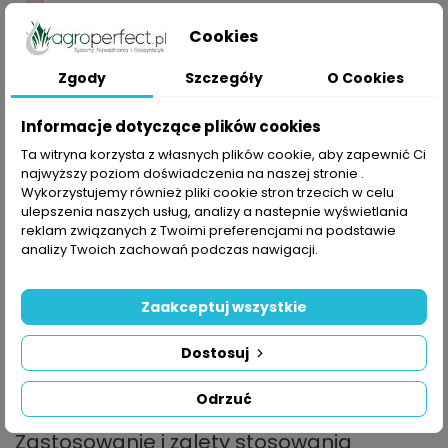
Składając zamówienie akceptujesz Regulamin sklepu
Cookies
OPIS
Zgody
Szczegóły
O Cookies
SZCZEGÓŁY PRODUKTU
Informacje dotyczące plików cookies
Mata ściółkująca, czyli agrotkanina podobnie jak agrowłóknina
Ta witryna korzysta z własnych plików cookie, aby zapewnić Ci
dostępna jest w kolorze czarnym. To, co nasz sklep prezentuje
najwyższy poziom doświadczenia na naszej stronie .
poniżej to agrotkanina czarna, jeden z najpopularniejszych
Wykorzystujemy również pliki cookie stron trzecich w celu
ulepszenia naszych usług, analizy a nastepnie wyświetlania
modeli. Materiał składa się z włókien polipropylenowych. W
reklam związanych z Twoimi preferencjami na podstawie
zależności od grubości tkaniny zwiększa się jej cena, ale
analizy Twoich zachowań podczas nawigacji.
również trwałość. Dzięki szerokiej ofercie wymiarów, każdy jest
w stanie dobrać odpowiedni do potrzeb rozmiar. Agrotkanina
jest współcześnie najlepszą alternatywą dla tradycyjnych
Zaakceptuj wszystkie
metod usuwania chwastów. To jeden z najlepszych sposobów
oczyszczania gleby, który pozwala cieszyć się pięknem roślin i
Dostosuj
odpoczynkiem w ogrodzie. Matę ściółkującą mogą stosować
zarówno profesjonalni ogrodnicy, jak i amatorzy.
Odrzuć
Zastosowanie i zalety stosowania