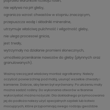
poprawa warunków rozwoju roślin,
nie wpływa na pH gleby,
ogranicza wzrost chwastów w stopniu znaczącym,
przepuszcza wodę i składniki mineralne,
utrzymuje właściwą pulchność i wilgotność gleby,
nie ulega procesowi gnicia,
jest trwały,
wytrzymały na działanie promieni słonecznych,
umożliwia przenikanie nawozów do gleby (płynnych oraz
granulowanych).
Ważną rzeczą jest właściwy montaż agrotkaniny. Należy
oczyścić powierzchnię pod matą, usunąć wszelkie chwasty i
kamienie. Dobrze, aby teren był wyrównany. Po ułożeniu maty
można sadzić rośliny. Do wykonania otworów w tkaninie
wykorzystać można nożyczki. Dla dokładnego przymocowania
jej do podłoża nalezy użyć specjalnych szpilek lub kotwic
mocujących, które przypominają swego rodzaju gwoździe.