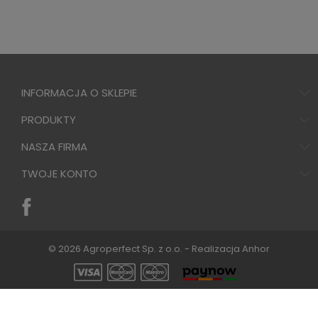
INFORMACJA O SKLEPIE
PRODUKTY
NASZA FIRMA
TWOJE KONTO
© 2026 Agroperfect Sp. z o.o. - Realizacja
Anhor