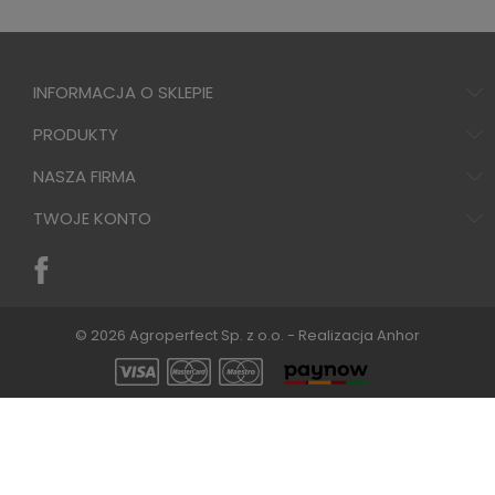
INFORMACJA O SKLEPIE
PRODUKTY
NASZA FIRMA
TWOJE KONTO
© 2026 Agroperfect Sp. z o.o. - Realizacja
Anhor