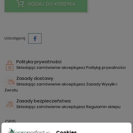
DODAJ DO KOSZYKA
Udostępnij
Polityka prywatności
Składając zamówienie akceptujesz Politykę prywatności
Zasady dostawy
Składając zamówienie akceptujesz Zasady Wysyłki i
Zwrotu
Zasady bezpieczeństwa
Składając zamówienie akceptujesz Regulamin sklepu
OPIS
Cookies
SZCZEGÓŁY PRODUKTU