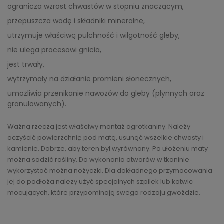
ogranicza wzrost chwastów w stopniu znaczącym,
przepuszcza wodę i składniki mineralne,
utrzymuje właściwą pulchność i wilgotność gleby,
nie ulega procesowi gnicia,
jest trwały,
wytrzymały na działanie promieni słonecznych,
umożliwia przenikanie nawozów do gleby (płynnych oraz
granulowanych).
Ważną rzeczą jest właściwy montaż agrotkaniny. Należy
oczyścić powierzchnię pod matą, usunąć wszelkie chwasty i
kamienie. Dobrze, aby teren był wyrównany. Po ułożeniu maty
można sadzić rośliny. Do wykonania otworów w tkaninie
wykorzystać można nożyczki. Dla dokładnego przymocowania
jej do podłoża nalezy użyć specjalnych szpilek lub kotwic
mocujących, które przypominają swego rodzaju gwoździe.