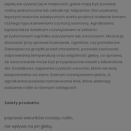
Lepiej nie używać jej w miejscach, gdzie mają być posiane
rośliny jednoroczne lub cebulki np. tulipanów. Dla uzyskania
lepszych walorów estetycznych warto przykryć materiał żwirem,
różnego typu kamieniami czy korą sosnową. Agrotkanina
będzie także świetnym rozwiązaniem w szklarni i
przydomowym ogródku warzywnym lub owocowym. Można ją
stosować przy uprawie truskawek, ogórków, czy pomidorów.
Zabezpiecza grządki przed chwastami, pozwala zachować
odpowiednią temperaturę oraz wilgotność gleby, co sprawia,
że owocowanie może być przyspieszone nawet o kilkanaście
dni. Dodatkowo zapewnia czystość owoców, które nie leżą
bezpośrednio na ziemi. Dobrym rozwiązaniem jest to, iż
agrotkanina posiada namalowanie linie, które ułatwiają
sadzenie roślin w równych odstępach.
Zalety produktu:
poprawa warunków rozwoju roślin,
nie wpływa na pH gleby,