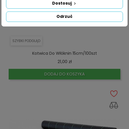
Dostosuj
Odrzuć
SZYBKI PODGLĄD
Kotwica Do Włóknin 15cm/100szt
Cena
21,00 zł
DODAJ DO KOSZYKA