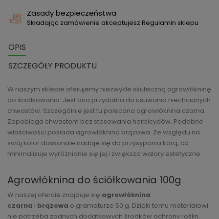
Zasady bezpieczeństwa
Składając zamówienie akceptujesz Regulamin sklepu
OPIS
SZCZEGÓŁY PRODUKTU
W naszym sklepie oferujemy niezwykle skuteczną agrowłókninę
do ściółkowania. Jest ona przydatna do usuwania niechcianych
chwastów. Szczególnie jest tu polecana agrowłóknina czarna.
Zapobiega chwastom bez stosowania herbicydów. Podobne
właściwości posiada agrowłóknina brązowa. Ze względu na
swój kolor doskonale nadaje się do przysypania korą, co
minimalizuje wyróżnianie się jej i zwiększa walory estetyczne.
Agrowłóknina do ściółkowania 100g
W naszej ofercie znajduje się
agrowłóknina
czarna
i
brązowa
o gramaturze 50 g. Dzięki temu materiałowi
nie potrzeba żadnych dodatkowych środków ochrony roślin.