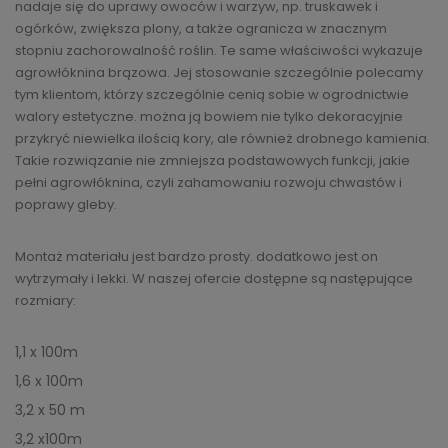
nadaje się do uprawy owoców i warzyw, np. truskawek i
ogórków, zwiększa plony, a także ogranicza w znacznym
stopniu zachorowalność roślin. Te same właściwości wykazuje
agrowłóknina brązowa. Jej stosowanie szczególnie polecamy
tym klientom, którzy szczególnie cenią sobie w ogrodnictwie
walory estetyczne. można ją bowiem nie tylko dekoracyjnie
przykryć niewielka ilością kory, ale również drobnego kamienia.
Takie rozwiązanie nie zmniejsza podstawowych funkcji, jakie
pełni agrowłóknina, czyli zahamowaniu rozwoju chwastów i
poprawy gleby.
Montaż materiału jest bardzo prosty. dodatkowo jest on
wytrzymały i lekki. W naszej ofercie dostępne są następujące
rozmiary:
1,1 x 100m
1,6 x 100m
3,2 x 50 m
3,2 x100m