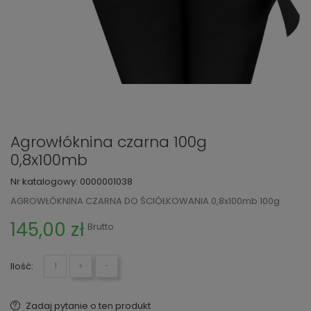
Agrowłóknina czarna 100g
0,8x100mb
Nr katalogowy:
0000001038
AGROWŁÓKNINA CZARNA DO ŚCIÓŁKOWANIA 0,8x100mb 100g
145,00 zł
Brutto
Ilość:
+
−
Zadaj pytanie o ten produkt