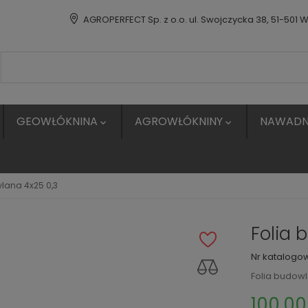
AGROPERFECT Sp. z o.o. ul. Swojczycka 38, 51-501 
GEOWŁÓKNINA
AGROWŁÓKNINY
NAWADN


lana 4x25 0,3
Folia 
Nr katalogo
Folia budowl
100,00