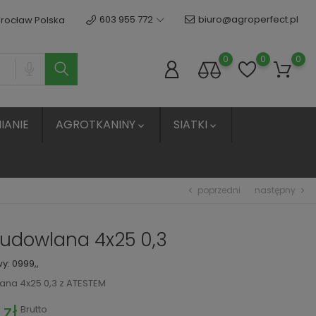
603 955 772
biuro@agroperfect.pl
Wrocław Polska
0
0
0
IANIE
AGROTKANINY
SIATKI


poprzedni
następny
chevron_left
chevron_right
budowlana 4x25 0,3
wy:
0999,,
ana 4x25 0,3 z ATESTEM
 zł
Brutto