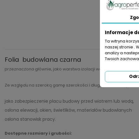
Zgo
Informacje d
Ta witryna korzy
naszej stronie . 
analizy a nastep
Folia budowlana czarna
Twoich zachowań
przeznaczona głównie, jako warstwa izolacji wodochronnej w posa
Odr
Ze względu na szeroką gamę szerokości i długości, może być s
jako zabezpieczenie placu budowy przed wiatrem lub wodą,
osłona elewacji, okien, świetlików, materiałów budowlanych
osłona stanowisk pracy.
Dostępne rozmiary i grubości: