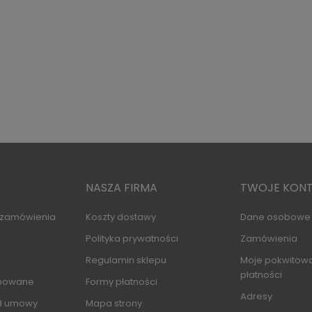
NASZA FIRMA
TWOJE KON
i zamówienia
Koszty dostawy
Dane osobowe
Polityka prywatności
Zamówienia
Regulamin sklepu
Moje pokwitowa
płatności
upowane
Formy płatności
Adresy
d umowy
Mapa strony