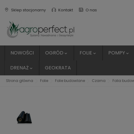
Sklep stacjonarny
Kontakt
O nas
NOWOŚCI
OGRÓD
FOLIE
POMPY



DRENAŻ
GEOKRATA

Strona główna
Folie
Folie budowlane
Czarna
Folia budow