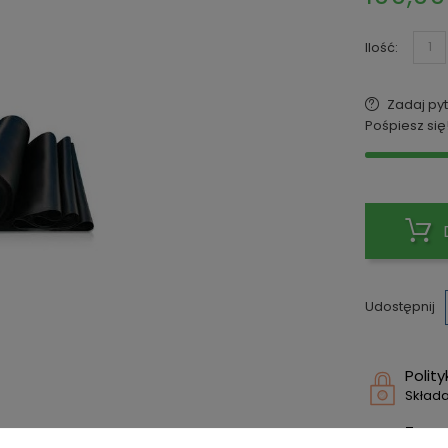
Ilość:
Zadaj pyt
Pośpiesz się
Udostępnij
Polit
Składa
Zasa