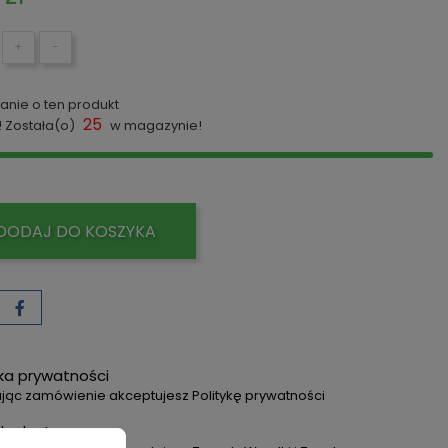
+
−
anie o ten produkt
25
! Została(o)
w magazynie!
DODAJ DO KOSZYKA
yka prywatności
jąc zamówienie akceptujesz Politykę prywatności
dy dostawy