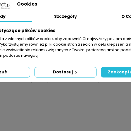
Składa
Cookies
Zasa
dy
Szczegóły
O C
Skład
otyczące plików cookies
sta z własnych plików cookie, aby zapewnić Ci najwyższy poziom do
OPIS
SZCZEGÓŁY PRODUKTU
Wykorzystujemy również pliki cookie stron trzecich w celu ulepszenia 
nie wyświetlania reklam związanych z Twoimi preferencjami na pods
 podczas nawigacji.
dzkach lub wylewkach – czym grubsza folia, tym izolacja przeciwwil
zuć
Dostosuj
Zaakceptu
tosowana w różnego rodzaju pracach budowlanych np.