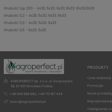
Grubość typ 200 - 4x25; 5x20; 6x33; 8x33; 10x33;12x33
Grubość 0,2 - 4x25; 5x20; 6x33; 8x33
Grubość 0,3 - 4x25; 5x20; 6x33
Grubość 0,5 - 5x20; 6x25
PRODUKTY
Czas realizacj
AGROPERFECT Sp. z o.o.
ul. Swojczycka
Promocje
38,
51-501 Wrocław
Polska
Nowe produkty
+48 669 888 882, +48 713 187 434
Najczęściej k
biuro@agroperfect.pl
Odstąpienie o