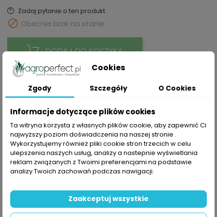
Zadaj pytanie o ten produkt

Obecnie brak na stanie
DODAJ DO KOSZYKA
Cookies
Zgody
Szczegóły
O Cookies
Udostępnij
Informacje dotyczące plików cookies
Ta witryna korzysta z własnych plików cookie, aby zapewnić Ci
najwyższy poziom doświadczenia na naszej stronie .
Wykorzystujemy również pliki cookie stron trzecich w celu
Polityka prywatności
ulepszenia naszych usług, analizy a nastepnie wyświetlania
Składając zamówienie akceptujesz Politykę prywatności
reklam związanych z Twoimi preferencjami na podstawie
analizy Twoich zachowań podczas nawigacji.
Zasady dostawy
Składając zamówienie akceptujesz Zasady Wysyłki i
Zwrotu
Zaakceptuj wszystkie
Zasady bezpieczeństwa