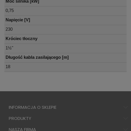
Moc silnika [kW]
0,75
Napięcie [V]
230
Króciec tłoczny
1½"
Długość kabla zasilającego [m]
18
INFORMACJA O SKLEPIE
PRODUKTY
NASZA FIRMA