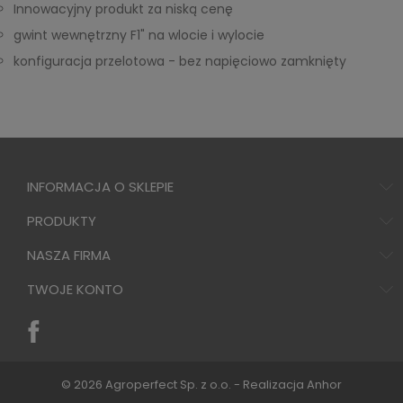
Innowacyjny produkt za niską cenę
gwint wewnętrzny F1" na wlocie i wylocie
konfiguracja przelotowa - bez napięciowo zamknięty
INFORMACJA O SKLEPIE
PRODUKTY
NASZA FIRMA
TWOJE KONTO
© 2026 Agroperfect Sp. z o.o. - Realizacja
Anhor