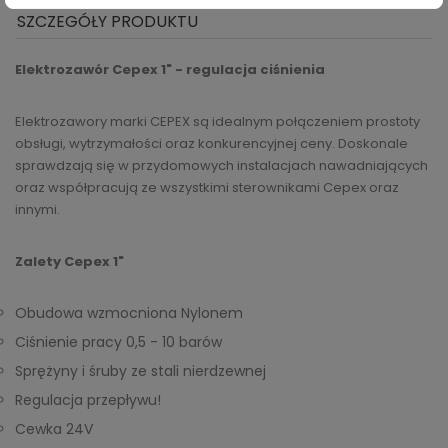
SZCZEGÓŁY PRODUKTU
Elektrozawór Cepex 1" - regulacja ciśnienia
Elektrozawory marki CEPEX są idealnym połączeniem prostoty
obsługi, wytrzymałości oraz konkurencyjnej ceny. Doskonale
sprawdzają się w przydomowych instalacjach nawadniających
oraz współpracują ze wszystkimi sterownikami Cepex oraz
innymi.
Zalety Cepex 1"
Obudowa wzmocniona Nylonem
Ciśnienie pracy 0,5 - 10 barów
Sprężyny i śruby ze stali nierdzewnej
Regulacja przepływu!
Cewka 24V