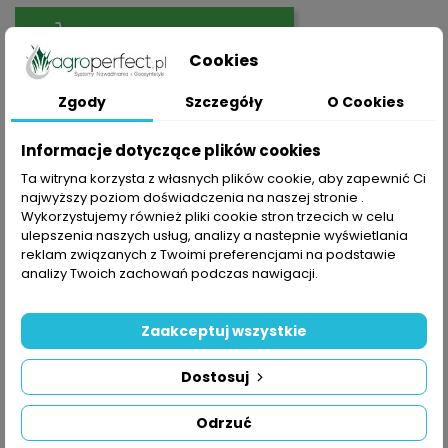
DODAJ DO KOSZYKA
Cookies
Zgody
Szczegóły
O Cookies
Informacje dotyczące plików cookies
Udostępnij
Ta witryna korzysta z własnych plików cookie, aby zapewnić Ci
najwyższy poziom doświadczenia na naszej stronie .
Wykorzystujemy również pliki cookie stron trzecich w celu
Polityka prywatności
ulepszenia naszych usług, analizy a nastepnie wyświetlania
Składając zamówienie akceptujesz Politykę prywatności
reklam związanych z Twoimi preferencjami na podstawie
analizy Twoich zachowań podczas nawigacji.
Zasady dostawy
Składając zamówienie akceptujesz Zasady Wysyłki i
Zwrotu
Zaakceptuj wszystkie
Zasady bezpieczeństwa
Dostosuj
Składając zamówienie akceptujesz Regulamin sklepu
Odrzuć
OPIS