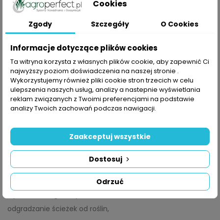
Cookies
palisada.
Zgody
Szczegóły
O Cookies
Oddzielenie trawnika od innej nawierzchni powinno być przede
wszystkim szczelne. Wszelkie elementy łączeniowe powinny
Informacje dotyczące plików cookies
być ograniczone do minimum. Zapobiega to wyrastaniu trawy
Ta witryna korzysta z własnych plików cookie, aby zapewnić Ci
w szczelinach i przedostawaniu się jej do inaczej
najwyższy poziom doświadczenia na naszej stronie .
zagospodarowanej powierzchni. Poza tym istotne jest, aby
Wykorzystujemy również pliki cookie stron trzecich w celu
ulepszenia naszych usług, analizy a nastepnie wyświetlania
koszenie trawnika przebiegało na tyle wygodnie, aby uniknąć
reklam związanych z Twoimi preferencjami na podstawie
późniejszych poprawek przy pomocy podkaszarki. Co istotne,
analizy Twoich zachowań podczas nawigacji.
obrzeże wpływa w dużym stopniu na to jak ogród się
prezentuje. Pozwala ono zaaranżować przestrzeń w dowolny
sposób, np. poprzez tworzenie geometrycznych kształtów i linii,
Zaakceptuj wszystkie
które będą w interesujący sposób oddzielać od siebie różne
formy.
Dostosuj
Zastosowanie obrzeży trawnikowych:
Odrzuć
wyznaczanie granicy chodnika,
odgradzanie ścieżek od roślin,