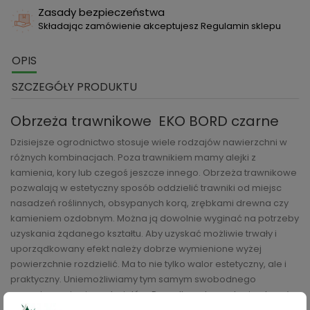
Zasady bezpieczeństwa
Składając zamówienie akceptujesz Regulamin sklepu
OPIS
SZCZEGÓŁY PRODUKTU
Obrzeża trawnikowe EKO BORD czarne
Dzisiejsze ogrodnictwo stosuje wiele rodzajów nawierzchni w
różnych kombinacjach. Poza trawnikiem mamy alejki z
kamienia, kory lub czegoś jeszcze innego. Obrzeża trawnikowe
pozwalają w estetyczny sposób oddzielić trawniki od miejsc
nasadzeń roślinnych, obsypanych korą, zrębkami drewna czy
kamieniem ozdobnym. Można ją dowolnie wyginać na potrzeby
uzyskania żądanego kształtu. Aby uzyskać możliwie trwały i
uporządkowany efekt należy dobrze wymienione wyżej
powierzchnie rozdzielić. Ma to nie tylko walor estetyczny, ale i
praktyczny. Uniemożliwiamy tym samym swobodnego
przemieszania się materiałów. Ponadto wykorzystanie obrzeży
trawnikowych ułatwia prowadzenie kosiarki na linii trawnik –