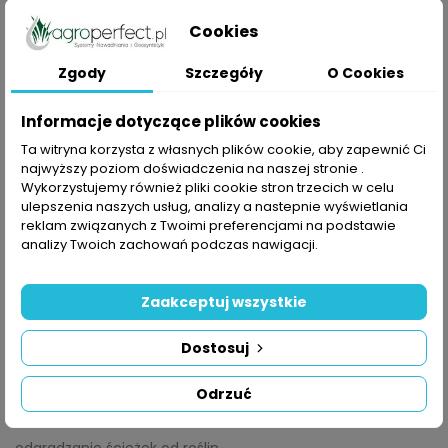
palisada.
Cookies
Zgody
Szczegóły
O Cookies
Oddzielenie trawnika od innej nawierzchni powinno być przede
wszystkim szczelne. Wszelkie elementy łączeniowe powinny
być ograniczone do minimum. Zapobiega to wyrastaniu trawy
Informacje dotyczące plików cookies
w szczelinach i przedostawaniu się jej do inaczej
Ta witryna korzysta z własnych plików cookie, aby zapewnić Ci
zagospodarowanej powierzchni. Poza tym istotne jest, aby
najwyższy poziom doświadczenia na naszej stronie .
koszenie trawnika przebiegało na tyle wygodnie, aby uniknąć
Wykorzystujemy również pliki cookie stron trzecich w celu
późniejszych poprawek przy pomocy podkaszarki. Co istotne,
ulepszenia naszych usług, analizy a nastepnie wyświetlania
reklam związanych z Twoimi preferencjami na podstawie
obrzeże wpływa w dużym stopniu na to jak ogród się
analizy Twoich zachowań podczas nawigacji.
prezentuje. Pozwala ono zaaranżować przestrzeń w dowolny
sposób, np. poprzez tworzenie geometrycznych kształtów i linii,
które będą w interesujący sposób oddzielać od siebie różne
Zaakceptuj wszystkie
formy.
Dostosuj
Zastosowanie obrzeży trawnikowych:
Odrzuć
wyznaczanie granicy chodnika,
odgradzanie ścieżek od roślin,