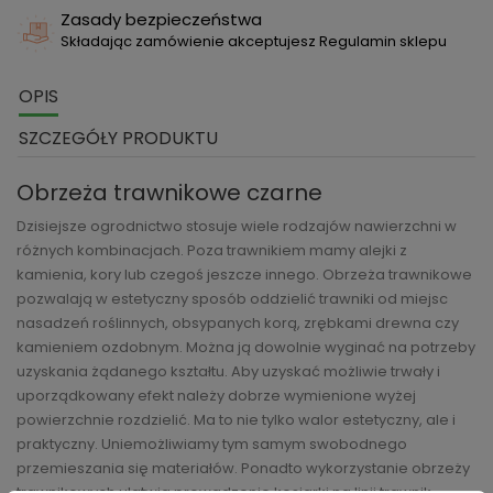
Zasady bezpieczeństwa
Składając zamówienie akceptujesz Regulamin sklepu
OPIS
SZCZEGÓŁY PRODUKTU
Obrzeża trawnikowe czarne
Dzisiejsze ogrodnictwo stosuje wiele rodzajów nawierzchni w
różnych kombinacjach. Poza trawnikiem mamy alejki z
kamienia, kory lub czegoś jeszcze innego. Obrzeża trawnikowe
pozwalają w estetyczny sposób oddzielić trawniki od miejsc
nasadzeń roślinnych, obsypanych korą, zrębkami drewna czy
kamieniem ozdobnym. Można ją dowolnie wyginać na potrzeby
uzyskania żądanego kształtu. Aby uzyskać możliwie trwały i
uporządkowany efekt należy dobrze wymienione wyżej
powierzchnie rozdzielić. Ma to nie tylko walor estetyczny, ale i
praktyczny. Uniemożliwiamy tym samym swobodnego
przemieszania się materiałów. Ponadto wykorzystanie obrzeży
trawnikowych ułatwia prowadzenie kosiarki na linii trawnik –