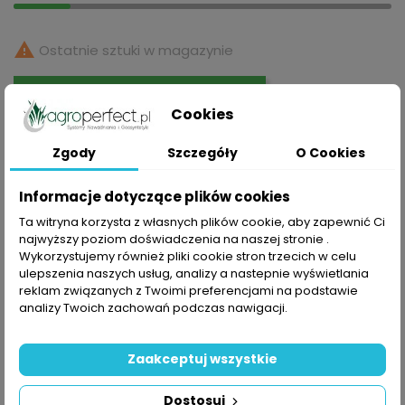

Ostatnie sztuki w magazynie
DODAJ DO KOSZYKA
Cookies
Zgody
Szczegóły
O Cookies
Informacje dotyczące plików cookies
Udostępnij
Ta witryna korzysta z własnych plików cookie, aby zapewnić Ci
najwyższy poziom doświadczenia na naszej stronie .
Wykorzystujemy również pliki cookie stron trzecich w celu
ulepszenia naszych usług, analizy a nastepnie wyświetlania
Polityka prywatności
reklam związanych z Twoimi preferencjami na podstawie
Składając zamówienie akceptujesz Politykę prywatności
analizy Twoich zachowań podczas nawigacji.
Zasady dostawy
Składając zamówienie akceptujesz Zasady Wysyłki i
Zaakceptuj wszystkie
Zwrotu
Zasady bezpieczeństwa
Dostosuj