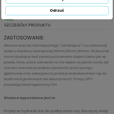
Składając zamówienie akceptujesz Regulamin sklepu
Odrzuć
OPIS
SZCZEGÓŁY PRODUKTU
ZASTOSOWANIE:
Głowica służy do hermetycznego "zamknięcia" rury osłonowej
studni o średnicy zewnętrznej 110mm,125mm,160mm. Skutecznie
chroni studnię przed zanieczyszczeniami stałymi takimi jak np.
piasek, liście, piach, kamienie co ma wpływ na jakość wody, jak
również znacznie przedłuża żywotność pracy pompy
głębinowej oraz zabezpiecza przed przedostawaniem się do
studni wód gruntowych lub deszczowych. Pompy SPO
posiadają Atest Higieniczny PZH.
Głowica wyposażona jest w:
Przyłącze hydrauliczne do podłączenia rury tłoczącej wodę