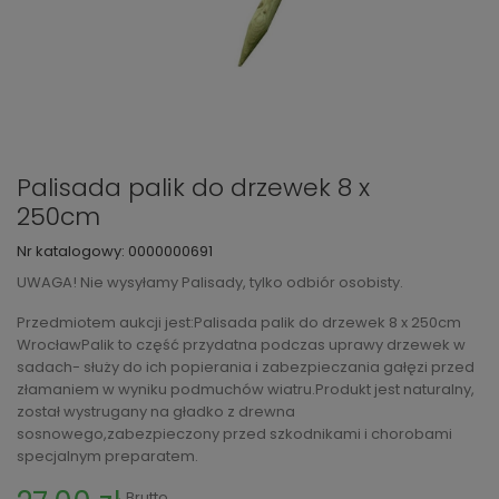
Palisada palik do drzewek 8 x
250cm
Nr katalogowy:
0000000691
UWAGA! Nie wysyłamy Palisady, tylko odbiór osobisty.
Przedmiotem aukcji jest:Palisada palik do drzewek 8 x 250cm
WrocławPalik to część przydatna podczas uprawy drzewek w
sadach- służy do ich popierania i zabezpieczania gałęzi przed
złamaniem w wyniku podmuchów wiatru.Produkt jest naturalny,
został wystrugany na gładko z drewna
sosnowego,zabezpieczony przed szkodnikami i chorobami
specjalnym preparatem.
Brutto