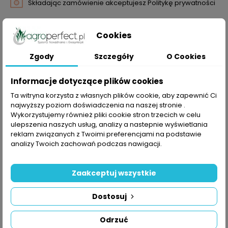
Składając zamówienie akceptujesz Politykę prywatności
Zasady dostawy
Składając zamówienie akceptujesz Zasady Wysyłki i
Cookies
Zwrotu
Zgody
Szczegóły
O Cookies
Zasady bezpieczeństwa
Składając zamówienie akceptujesz Regulamin sklepu
Informacje dotyczące plików cookies
SZCZEGÓŁY PRODUKTU
Ta witryna korzysta z własnych plików cookie, aby zapewnić Ci
najwyższy poziom doświadczenia na naszej stronie .
Wykorzystujemy również pliki cookie stron trzecich w celu
Indeks
ulepszenia naszych usług, analizy a nastepnie wyświetlania
0000000691
reklam związanych z Twoimi preferencjami na podstawie
W magazynie
6 Przedmioty
analizy Twoich zachowań podczas nawigacji.
KLIENCI KTÓRZY ZAKUPILI TEN PRODUKT
KUPILI RÓWNIEŻ:
Zaakceptuj wszystkie
Wybierz produkty z naszej nowej oferty.
Dostosuj
Odrzuć