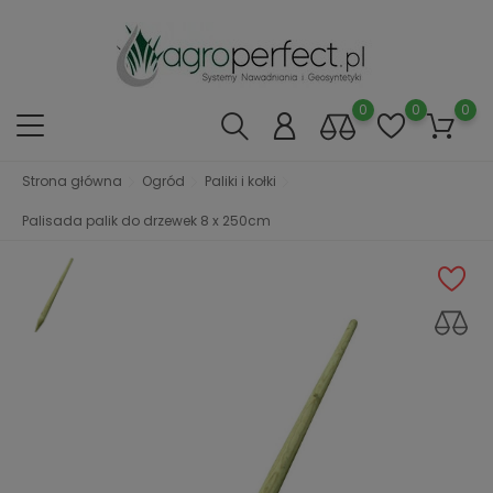
0
0
0
Strona główna
Ogród
Paliki i kołki
Palisada palik do drzewek 8 x 250cm