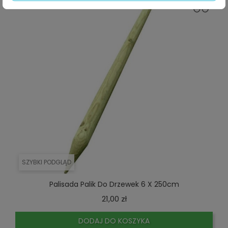
SZYBKI PODGLĄD
Palisada Palik Do Drzewek 6 X 250cm
Cena
21,00 zł
DODAJ DO KOSZYKA