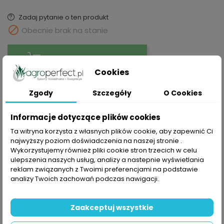
Zadaj pytanie o ten produkt

Obecnie brak na stanie
DODAJ DO KOSZYKA
Cookies
Zgody
Szczegóły
O Cookies
Udostępnij
Informacje dotyczące plików cookies
Ta witryna korzysta z własnych plików cookie, aby zapewnić Ci
najwyższy poziom doświadczenia na naszej stronie .
Wykorzystujemy również pliki cookie stron trzecich w celu
Polityka prywatności
ulepszenia naszych usług, analizy a nastepnie wyświetlania
Składając zamówienie akceptujesz Politykę prywatności
reklam związanych z Twoimi preferencjami na podstawie
analizy Twoich zachowań podczas nawigacji.
Zasady dostawy
Składając zamówienie akceptujesz Zasady Wysyłki i
Zwrotu
Zaakceptuj wszystkie
Zasady bezpieczeństwa