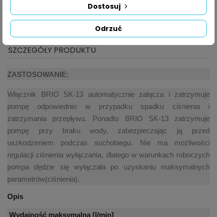
Dostosuj
Składając zamówienie akceptujesz Regulamin sklepu
Odrzuć
OPIS
SZCZEGÓŁY PRODUKTU
ZASTOSOWANIE:
Włącznik BRIO SK-13 automatycznie załącza i zatrzymuje
pompę odpowiednio w przypadku spadku ciśnienia i
zatrzymania przepływu. Ponadto BRIO SK-13 zatrzymuje
pompę przy braku wody, zabezpieczając ją przed
uszkodzeniem podczas suchobiegu. Nie ma możliwości
regulacji ciśnienia wyłączania, dlatego w warunkach roboczych
pompa dędzie się wyłączała po uzyskaniu maksymalnych
parametrów(ciśnienia).
Opis
Wydajność maksymalna [l/min]