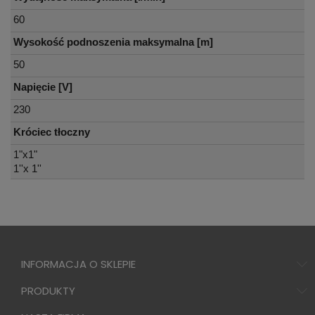
60
Wysokość podnoszenia maksymalna [m]
50
Napięcie [V]
230
Króciec tłoczny
1"x1"
1''x 1''
INFORMACJA O SKLEPIE
PRODUKTY