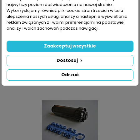
najwyższy poziom doświadczenia na naszej stronie .
SZYBKI PODGLĄD
Wykorzystujemy również pliki cookie stron trzecich w celu
ulepszenia naszych usług, analizy a nastepnie wyświetlania
reklam związanych z Twoimi preferencjami na podstawie
Dwuzłącze Swivel 1''
analizy Twoich zachowań podczas nawigacji.
Cena
7,50 zł
DODAJ DO KOSZYKA
Zaakceptuj wszystkie
Dostosuj
Odrzuć