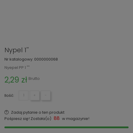
Nypel 1''
Nr katalogowy:
0000000068
Nyepel PP 1 ""
2,29 zł
Brutto
Ilość:
+
−
Zadaj pytanie o ten produkt
88
Pośpiesz się! Została(o)
w magazynie!