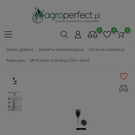
0
0
0
Strona główna
Systemy nawadniające
Dysze do zraszaczy
Rotacyjne
MP Rotator Side Strip (1,5m-9,1m)