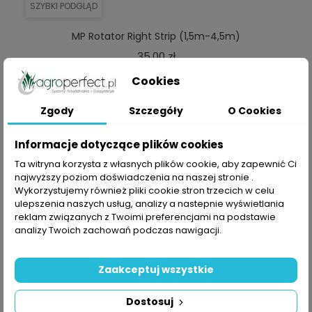
SZYBKI PODGLĄD
MP Rotator Right Strip (1,5m-4,5m)
Cena
35,00 zł
Cookies
DODAJ DO KOSZYKA
Zgody
Szczegóły
O Cookies
Informacje dotyczące plików cookies
Ta witryna korzysta z własnych plików cookie, aby zapewnić Ci
najwyższy poziom doświadczenia na naszej stronie .
Wykorzystujemy również pliki cookie stron trzecich w celu
ulepszenia naszych usług, analizy a nastepnie wyświetlania
reklam związanych z Twoimi preferencjami na podstawie
analizy Twoich zachowań podczas nawigacji.
Zaakceptuj wszystkie
Dostosuj