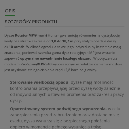
OPIS
SZCZEGÓŁY PRODUKTU
Dysze
Rotator MP®
marki Hunter gwarantują równomierną dystrybucję
wody bez strat w zakresie od
1,8 do 10,7 m
przy stałym opadzie dyszy
ok
10 mm/h
. Wielkość ogrodu, a także jego indywidualny kształt nie mają
znaczenia, ponieważ szeroka gama dysz rotacyjnych MP jest w stanie
zapewnić
optymalne nawadnianie każdego obszaru
. W połączeniu z
modelem
Pro-Spray® PRS40
wyposażonym w reduktor ciśnienia możliwe
jest uzyskanie stałego ciśnienia rzędu 2,8 bara na głowicy.
Sterowanie wielkością opadu
- dysze mają mozliwość
kontrolowania przepływającej przed dyszę wody zależnie
od indywidualnych ustawień promienia oraz zakresu pracy
dyszy;
Opatentowany system podwójnego wynurzenia
- w celu
zabezpieczenia przed zabrudzeniem oraz dostaneim się
osadu, dysza wynurza się z bezpiecznego położenia
dopiero w momencie pełnego wysunięcia tłoka;