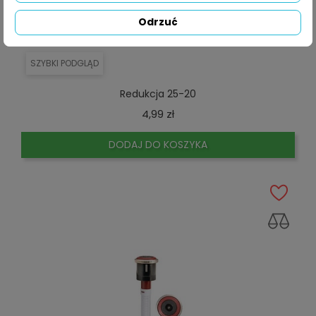
Odrzuć
SZYBKI PODGLĄD
Redukcja 25-20
Cena
4,99 zł
DODAJ DO KOSZYKA