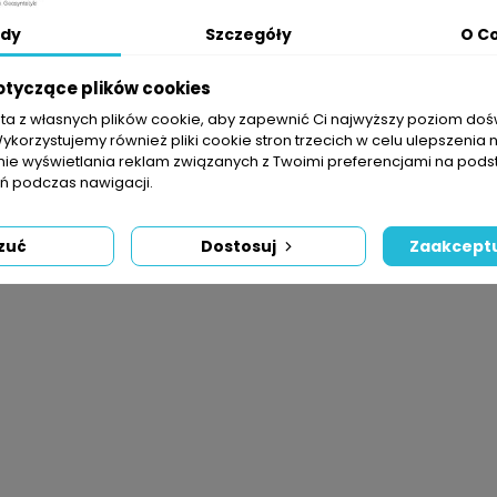
Składa
dy
Szczegóły
O C
Zasa
Skład
otyczące plików cookies
sta z własnych plików cookie, aby zapewnić Ci najwyższy poziom do
Wykorzystujemy również pliki cookie stron trzecich w celu ulepszenia 
OPIS
SZCZEGÓŁY PRODUKTU
nie wyświetlania reklam związanych z Twoimi preferencjami na pods
 podczas nawigacji.
zuć
Dostosuj
Zaakceptu