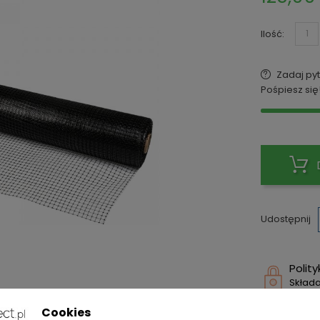
Ilość:
Zadaj pyt
Pośpiesz się
Udostępnij
Polit
Składa
Zasa
Cookies