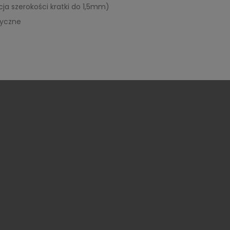
ja szerokości kratki do 1,5mm)
ryczne
i zamówienia
Koszty dostawy
Dane osobowe
Polityka prywatności
Zamówienia
Regulamin sklepu
Moje pokwitowa
płatności
upowane
Formy płatności
Adresy
d umowy
Mapa strony
Kupony