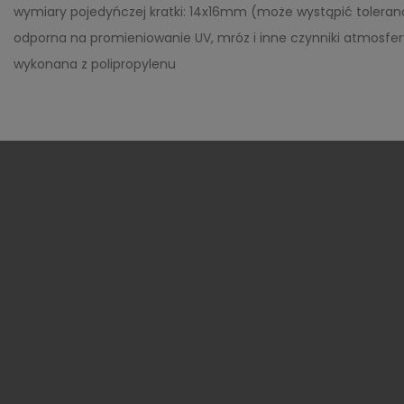
wymiary pojedyńczej kratki: 14x16mm (może wystąpić toleranc
odporna na promieniowanie UV, mróz i inne czynniki atmosfe
wykonana z polipropylenu
Czas realizacj
AGROPERFECT Sp. z o.o.
ul. Swojczycka
Promocje
38,
51-501 Wrocław
Polska
Nowe produkty
+48 669 888 882, +48 713 187 434
Najczęściej k
biuro@agroperfect.pl
Odstąpienie o