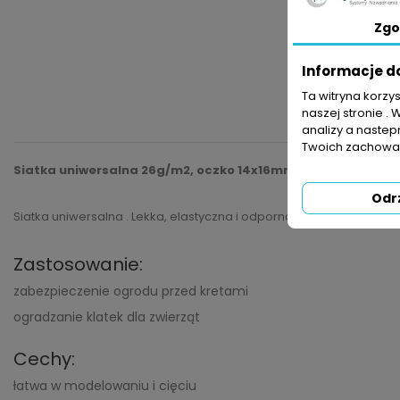
Zgo
Informacje d
Ta witryna korzy
naszej stronie . 
analizy a nastep
Twoich zachowań
Siatka uniwersalna 26g/m2, oczko 14x16mm 1x100m
Odr
Siatka uniwersalna . Lekka, elastyczna i odporna na odkształcenia.
Zastosowanie:
zabezpieczenie ogrodu przed kretami
ogradzanie klatek dla zwierząt
Cechy:
łatwa w modelowaniu i cięciu