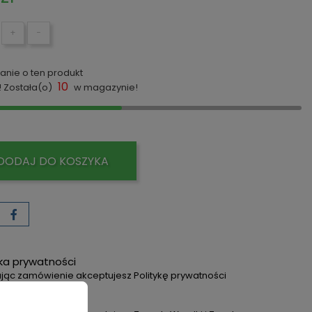
+
−
anie o ten produkt
10
! Została(o)
w magazynie!
DODAJ DO KOSZYKA
yka prywatności
jąc zamówienie akceptujesz Politykę prywatności
dy dostawy