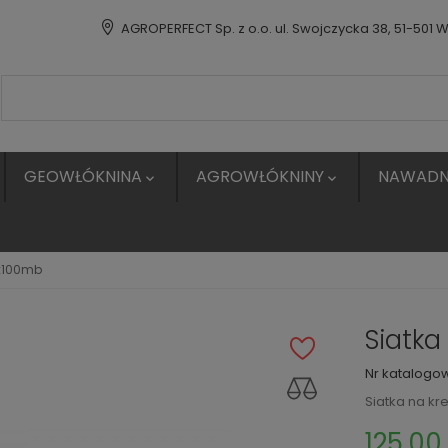
AGROPERFECT Sp. z o.o. ul. Swojczycka 38, 51-501 
GEOWŁÓKNINA
AGROWŁÓKNINY
NAWADN


1x100mb
Siatka
Nr katalogo
Siatka na kr
125,00 