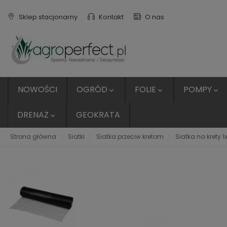
Sklep stacjonarny
Kontakt
O nas
NOWOŚCI
OGRÓD
FOLIE
POMPY



DRENAŻ
GEOKRATA

Strona główna
Siatki
Siatka przeciw kretom
Siatka na krety 