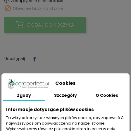
Zadaj pytanie o ten produkt

Obecnie brak na stanie
DODAJ DO KOSZYKA
Udostępnij
Polityka prywatności
Cookies
Składając zamówienie akceptujesz Politykę prywatności
Zgody
Szczegóły
O Cookies
Zasady dostawy
Składając zamówienie akceptujesz Zasady Wysyłki i
Informacje dotyczące plików cookies
Zwrotu
Ta witryna korzysta z własnych plików cookie, aby zapewnić Ci
Zasady bezpieczeństwa
najwyższy poziom doświadczenia na naszej stronie .
Składając zamówienie akceptujesz Regulamin sklepu
Wykorzystujemy również pliki cookie stron trzecich w celu