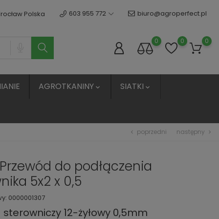
603 955 772
biuro@agroperfect.pl
Wrocław Polska
0
0
0
IANIE
AGROTKANINY
SIATKI


poprzedni
następny
chevron_left
chevron_right
/Przewód do podłączenia
nika 5x2 x 0,5
wy:
0000001307
 sterowniczy 12-żyłowy 0,5mm