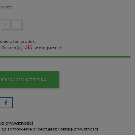
Brutto
+
−
anie o ten produkt
315
! Została(o)
w magazynie!
DODAJ DO KOSZYKA
yka prywatności
jąc zamówienie akceptujesz Politykę prywatności