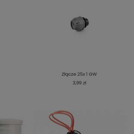
ry JUMBO
Złącze 25x 1 GW
a
Cena
3,99 zł