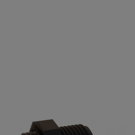
Taśma Teflonowa Jumbo
Cena
8,99 zł