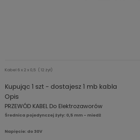
Kabel 6 x 2 x 0,5 ( 12 żył)
Kupując 1 szt - dostajesz 1 mb kabla
Opis
PRZEWÓD KABEL Do Elektrozaworów
Średnica pojedynczej żyły: 0,5 mm - miedź
Napięcie: do 30V