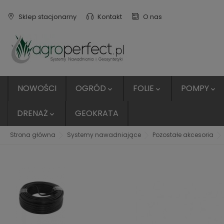
Sklep stacjonarny
Kontakt
O nas
NOWOŚCI
OGRÓD
FOLIE
POMPY



DRENAŻ
GEOKRATA

Strona główna
Systemy nawadniające
Pozostałe akcesoria