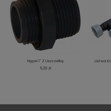
Nypel 1'' Z Uszczelką
Listwa K
Cena
5,20 zł