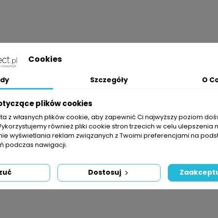
Cookies
 urządzeń sterowanych elektrycznie (np. elektrozaworów) do stero
dy
Szczegóły
O C
otyczące plików cookies
odzenia mechaniczne, wilgoć.
sta z własnych plików cookie, aby zapewnić Ci najwyższy poziom do
Wykorzystujemy również pliki cookie stron trzecich w celu ulepszenia 
nie wyświetlania reklam związanych z Twoimi preferencjami na pods
 podczas nawigacji.
zuć
Dostosuj
Zaakceptu