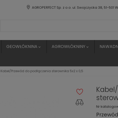
AGROPERFECT Sp. z o.o. ul. Swojczycka 38, 51-501 
GEOWŁÓKNINA
AGROWŁÓKNINY
NAWADN


Kabel/Przewód do podłączenia sterownika 5x2 x 0,5
Kabel
sterow
Nr katalogo
Przewód