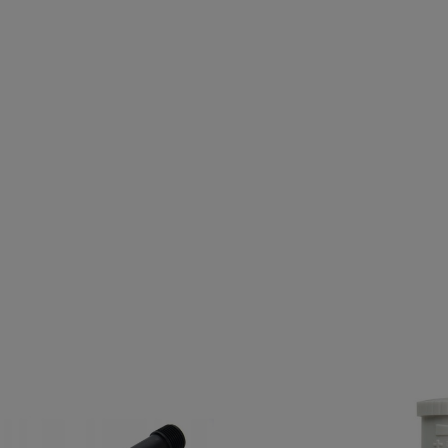
Trójnik 20 X 20 X20
Skrzynka Na Elektrozawo
Cena
Cen
4,99 zł
98,00 zł