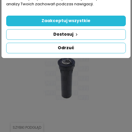
analizy Twoich zachowań podczas nawigacji.
DODAJ DO KOSZYKA
Zaakceptuj wszystkie
Dostosuj
Odrzuć
SZYBKI PODGLĄD