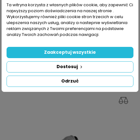
Ta witryna korzysta z własnych plików cookie, aby zapewnić Ci
najwyższy poziom doświadczenia na naszej stronie .
Wykorzystujemy również pliki cookie stron trzecich w celu
ulepszenia naszych usług, analizy a nastepnie wyświetlania
reklam związanych z Twoimi preferencjami na podstawie
SZYBKI PODGLĄD
analizy Twoich zachowań podczas nawigacji.
Listwa Kolektor Na 4 Elektrozawory
Zaakceptuj wszystkie
Cena
51,00 zł
DODAJ DO KOSZYKA
Dostosuj
Odrzuć