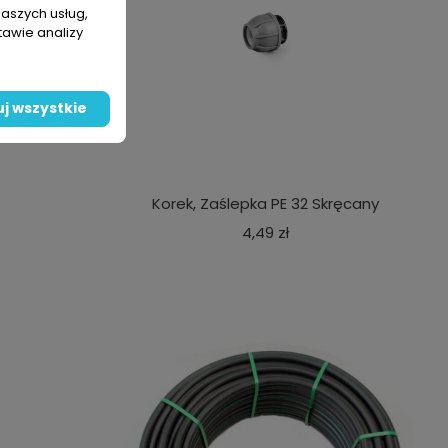
naszych usług,
tawie analizy
j wszystkie
Korek, Zaślepka PE 32 Skręcany
a
Cena
4,49 zł