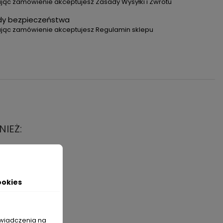
jąc zamówienie akceptujesz Zasady Wysyłki i Zwrotu
dy bezpieczeństwa
ając zamówienie akceptujesz Regulamin sklepu
NIEŻ:
ookies
świadczenia na