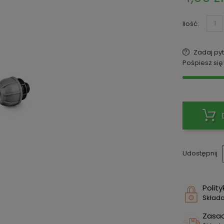
Ilość:
Zadaj pyt
Pośpiesz się
Udostępnij
Polit
Składa
Zasa