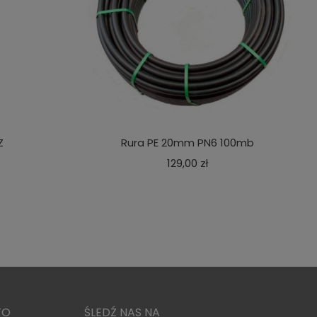
Z
Rura PE 20mm PN6 100mb
a
Cena
129,00 zł
TO
ŚLEDŹ NAS NA