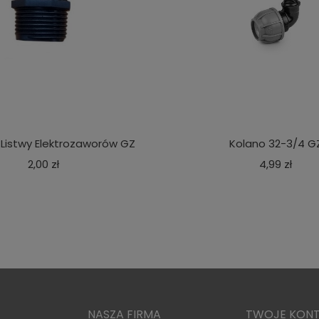
 Listwy Elektrozaworów GZ
Kolano 32-3/4 G
Cena
Cen
2,00 zł
4,99 zł
NASZA FIRMA
TWOJE KON