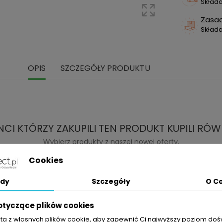
Składa
Zasa
Skład
OPIS
SZCZEGÓŁY PRODUKTU
NCI KTÓRZY ZAKUPILI TEN PRODUKT KUPILI RÓW
Wybierz produkty z naszej nowej oferty.
Cookies
dy
Szczegóły
O C
otyczące plików cookies
sta z własnych plików cookie, aby zapewnić Ci najwyższy poziom do