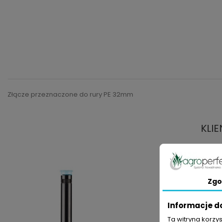
Złącze przeznaczone do rury PE 32mm
KLIE
Zgo
Informacje d
Ta witryna korzy