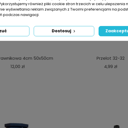
Wykorzystujemy również pliki cookie stron trzecich w celu ulepszenia 
nie wyświetlania reklam związanych z Twoimi preferencjami na pods
 podczas nawigacji.
zuć
Dostosuj
Zaakceptu
Trawnikowa 4cm 50x50cm
Przelot 32-32
Cena
Cen
12,00 zł
4,99 zł