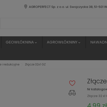
AGROPERFECT Sp. z o.o. ul. Swojczycka 38, 51-501 
GEOWŁÓKNINA
AGROWŁÓKNINY
NAWADN


e i redukcyjne
Złącze 32x1 GZ
Złącze
Nr katalogo
Złącze 32 x1
4,99 z