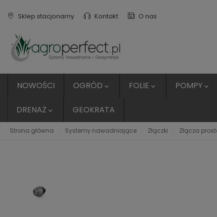
Sklep stacjonarny
Kontakt
O nas
NOWOŚCI
OGRÓD
FOLIE
POMPY



DRENAŻ
GEOKRATA

Strona główna
Systemy nawadniające
Złączki
Złącza prost