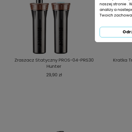
naszej stronie . 
analizy a nastep
Twoich zachowań
Odr
Zraszacz Statyczny PROS-04-PRS30
Kratka 
Hunter
Cena
29,90 zł