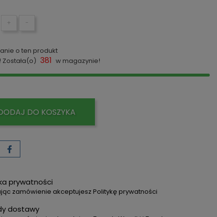
+
−
anie o ten produkt
381
! Została(o)
w magazynie!
DODAJ DO KOSZYKA
yka prywatności
jąc zamówienie akceptujesz Politykę prywatności
dy dostawy