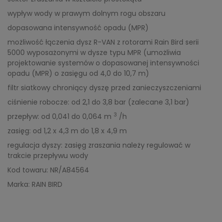
wypływ wody w prawym dolnym rogu obszaru
dopasowana intensywność opadu (MPR)
możliwość łączenia dysz R-VAN z rotorami Rain Bird serii
5000 wyposażonymi w dysze typu MPR (umożliwia
projektowanie systemów o dopasowanej intensywności
opadu (MPR) o zasięgu od 4,0 do 10,7 m)
filtr siatkowy chroniący dyszę przed zanieczyszczeniami
ciśnienie robocze: od 2,1 do 3,8 bar (zalecane 3,1 bar)
3
przepływ: od 0,041 do 0,064 m
/h
zasięg: od 1,2 x 4,3 m do 1,8 x 4,9 m
regulacja dyszy: zasięg zraszania należy regulować w
trakcie przepływu wody
Kod towaru: NR/A84564
Marka: RAIN BIRD