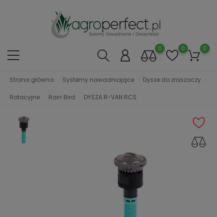
0
0
0
Strona główna
Systemy nawadniające
Dysze do zraszaczy
Rotacyjne
Rain Bird
DYSZA R-VAN RCS