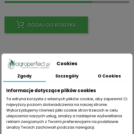
DODAJ DO KOSZYKA
Udostępnij
Cookies
Zgody
Szczegóły
O Cookies
Polityka prywatności
Składając zamówienie akceptujesz Politykę prywatności
Informacje dotyczące plików cookies
Ta witryna korzysta z własnych plików cookie, aby zapewnić Ci
Zasady dostawy
najwyższy poziom doświadczenia na naszej stronie .
Składając zamówienie akceptujesz Zasady Wysyłki i
Wykorzystujemy również pliki cookie stron trzecich w celu
Zwrotu
ulepszenia naszych usług, analizy a nastepnie wyświetlania
reklam związanych z Twoimi preferencjami na podstawie
Zasady bezpieczeństwa
analizy Twoich zachowań podczas nawigacji.
Składając zamówienie akceptujesz Regulamin sklepu