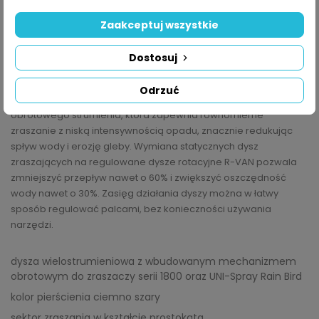
OPIS
Zaakceptuj wszystkie
SZCZEGÓŁY PRODUKTU
Dostosuj
Dysza rotacyjna Rain Bird R-VAN RCS zapewnia oszczędność
Odrzuć
wody i elastyczność w projektowaniu. Wykorzystuje technologię
obrotowego strumienia, która zapewnia równomierne
zraszanie z niską intensywnością opadu, znacznie redukując
spływ wody i erozję gleby. Wymiana statycznych dysz
zraszających na regulowane dysze rotacyjne R-VAN pozwala
zmniejszyć przepływ nawet o 60% i zwiększyć oszczędność
wody nawet o 30%. Zasięg działania dyszy można w łatwy
sposób regulować palcami, bez konieczności używania
narzędzi.
dysza wielostrumieniowa z wbudowanym mechanizmem
obrotowym do zraszaczy serii 1800 oraz UNI-Spray Rain Bird
kolor pierścienia ciemno szary
sektor zraszania w kształcie prostokąta