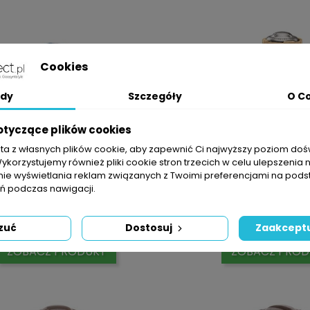
Cookies
dy
Szczegóły
O C
otyczące plików cookies
sta z własnych plików cookie, aby zapewnić Ci najwyższy poziom do
Wykorzystujemy również pliki cookie stron trzecich w celu ulepszenia 
nie wyświetlania reklam związanych z Twoimi preferencjami na pods
 podczas nawigacji.
AN 14 45-270 (2,4m-4,6m)
R-VAN 18 45-270 (
Cena
C
33,00 zł
33,00 zł
zuć
Dostosuj
Zaakceptu
ZOBACZ PRODUKT
ZOBACZ PROD