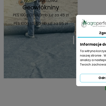
Nowa dostawa
Geowłókniny
PES 100g 0,5x50mb już za 45 zł
PES 100g 1,0x50mb
już za 95 zł
Zgo
Informacje d
Ta witryna korzy
naszej stronie . 
analizy a nastep
Twoich zachowań
R-V
Odr