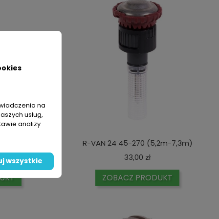
ookies
świadczenia na
naszych usług,
tawie analizy
4m-5,5m)
R-VAN 24 45-270 (5,2m-7,3m)
ena
Cena
33,00 zł
j wszystkie
UKT
ZOBACZ PRODUKT