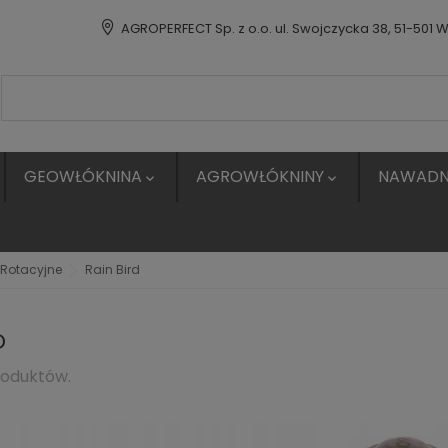
AGROPERFECT Sp. z o.o. ul. Swojczycka 38, 51-501 
GEOWŁÓKNINA
AGROWŁÓKNINY
NAWADN


Rotacyjne
Rain Bird
D
roduktów.