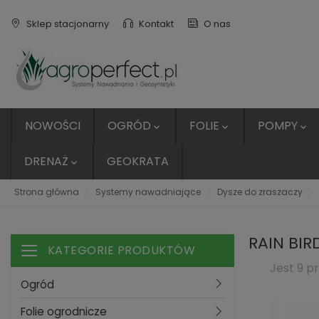
Sklep stacjonarny
Kontakt
O nas
NOWOŚCI
OGRÓD
FOLIE
POMPY



DRENAŻ
GEOKRATA

Strona główna
Systemy nawadniające
Dysze do zraszaczy
RAIN BIR
KATEGORIE PRODUKTÓW
Toggle navigation
Jest 9 p
Ogród
Folie ogrodnicze