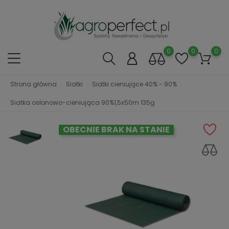
0
0
0
Strona główna
Siatki
Siatki cieniujące 40% - 90%
Siatka osłonowo-cieniująca 90%1,5x50m 135g
OBECNIE BRAK NA STANIE