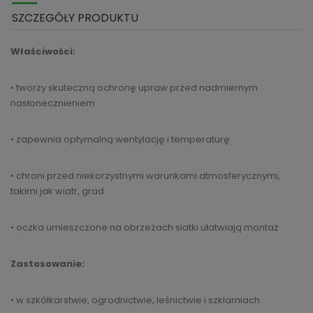
SZCZEGÓŁY PRODUKTU
Właściwości:
• tworzy skuteczną ochronę upraw przed nadmiernym
nasłonecznieniem
• zapewnia optymalną wentylację i temperaturę
• chroni przed niekorzystnymi warunkami atmosferycznymi,
takimi jak wiatr, grad
• oczka umieszczone na obrzeżach siatki ułatwiają montaż
Zastosowanie:
• w szkółkarstwie, ogrodnictwie, leśnictwie i szklarniach