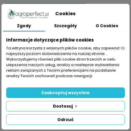
DODAJ DO KOSZYKA
Cookies
Zgody
Szczegóły
O Cookies
Informacje dotyczące plików cookies
Udostępnij
Ta witryna korzysta z własnych plików cookie, aby zapewnić Ci
najwyższy poziom doświadczenia na naszej stronie .
Wykorzystujemy również pliki cookie stron trzecich w celu
ulepszenia naszych usług, analizy a nastepnie wyświetlania
Polityka prywatności
reklam związanych z Twoimi preferencjami na podstawie
Składając zamówienie akceptujesz Politykę prywatności
analizy Twoich zachowań podczas nawigacji.
Zasady dostawy
Składając zamówienie akceptujesz Zasady Wysyłki i
Zaakceptuj wszystkie
Zwrotu
Dostosuj
Zasady bezpieczeństwa
Składając zamówienie akceptujesz Regulamin sklepu
Odrzuć
OPIS