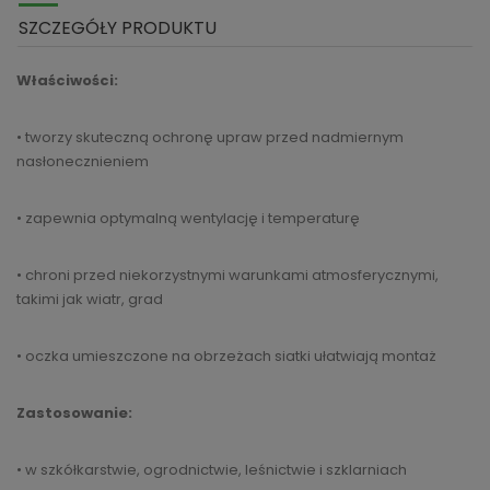
SZCZEGÓŁY PRODUKTU
Właściwości:
• tworzy skuteczną ochronę upraw przed nadmiernym
nasłonecznieniem
• zapewnia optymalną wentylację i temperaturę
• chroni przed niekorzystnymi warunkami atmosferycznymi,
takimi jak wiatr, grad
• oczka umieszczone na obrzeżach siatki ułatwiają montaż
Zastosowanie:
• w szkółkarstwie, ogrodnictwie, leśnictwie i szklarniach