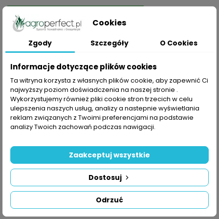
DODAJ DO KOSZYKA
Cookies
Zgody
Szczegóły
O Cookies
Informacje dotyczące plików cookies
Udostępnij
Ta witryna korzysta z własnych plików cookie, aby zapewnić Ci
najwyższy poziom doświadczenia na naszej stronie .
Wykorzystujemy również pliki cookie stron trzecich w celu
ulepszenia naszych usług, analizy a nastepnie wyświetlania
Polityka prywatności
reklam związanych z Twoimi preferencjami na podstawie
Składając zamówienie akceptujesz Politykę prywatności
analizy Twoich zachowań podczas nawigacji.
Zasady dostawy
Składając zamówienie akceptujesz Zasady Wysyłki i
Zaakceptuj wszystkie
Zwrotu
Dostosuj
Zasady bezpieczeństwa
Składając zamówienie akceptujesz Regulamin sklepu
Odrzuć
OPIS