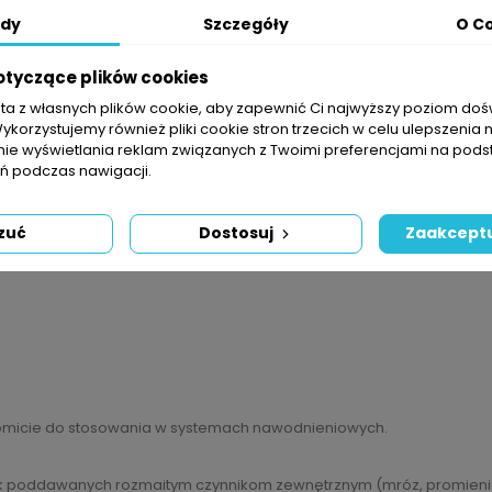
Zasa
dy
Szczegóły
O C
Składa
otyczące plików cookies
Zasa
Skład
sta z własnych plików cookie, aby zapewnić Ci najwyższy poziom do
Wykorzystujemy również pliki cookie stron trzecich w celu ulepszenia 
nie wyświetlania reklam związanych z Twoimi preferencjami na pods
 podczas nawigacji.
OPIS
SZCZEGÓŁY PRODUKTU
zuć
Dostosuj
Zaakceptu
d
komicie do stosowania w systemach nawodnieniowych.
k poddawanych rozmaitym czynnikom zewnętrznym (mróz, promienie s