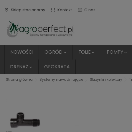
Sklep stacjonarny
Kontakt
O nas
NOWOŚCI
OGRÓD
FOLIE
POMPY



DRENAŻ
GEOKRATA

Strona główna
Systemy nawadniające
Skrzynki i kolektory
T