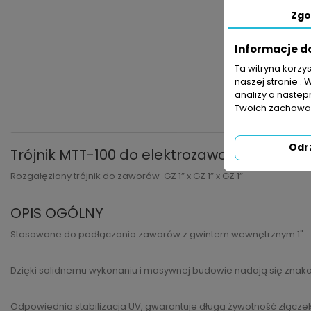
Zgo
Informacje d
Ta witryna korzy
naszej stronie . 
analizy a nastep
Twoich zachowań
Odr
Trójnik MTT-100 do elektrozaworów Rain Bir
Rozgałęziony trójnik do zaworów GZ 1” x GZ 1” x GZ 1”
OPIS OGÓLNY
Stosowane do podłączania zaworów z gwintem wewnętrznym 1"
Dzięki solidnemu wykonaniu i masywnej budowie nadają się zna
Odpowiednia stabilizacja UV, gwarantuje długą żywotność złącze