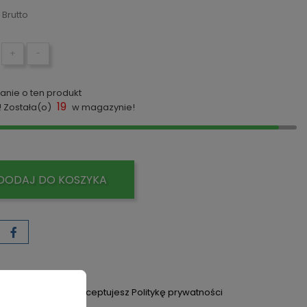
Brutto
+
−
anie o ten produkt
19
! Została(o)
w magazynie!
DODAJ DO KOSZYKA
yka prywatności
jąc zamówienie akceptujesz Politykę prywatności