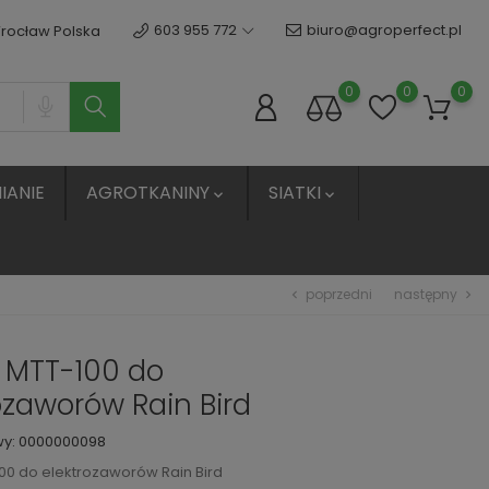
603 955 772
biuro@agroperfect.pl
Wrocław Polska
0
0
0
IANIE
AGROTKANINY
SIATKI


poprzedni
następny
chevron_left
chevron_right
k MTT-100 do
ozaworów Rain Bird
wy:
0000000098
100 do elektrozaworów Rain Bird