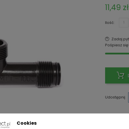
11,49 zł
Ilość:
Zadaj pyt
Pośpiesz się
Udostępnij
Polit
Cookies
Składa