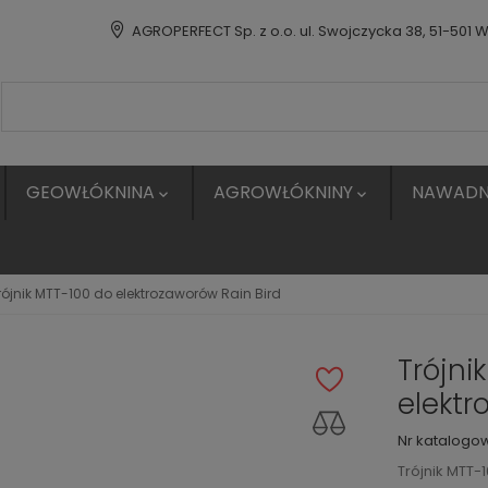
AGROPERFECT Sp. z o.o. ul. Swojczycka 38, 51-501 
GEOWŁÓKNINA
AGROWŁÓKNINY
NAWADN


rójnik MTT-100 do elektrozaworów Rain Bird
Trójni
elektr
Nr katalogo
Trójnik MTT-