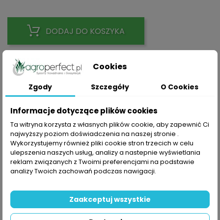
DODAJ DO KOSZYKA
Cookies
Zgody
Szczegóły
O Cookies
Udostępnij
Informacje dotyczące plików cookies
Ta witryna korzysta z własnych plików cookie, aby zapewnić Ci
Polityka prywatności
najwyższy poziom doświadczenia na naszej stronie .
Składając zamówienie akceptujesz Politykę prywatności
Wykorzystujemy również pliki cookie stron trzecich w celu
ulepszenia naszych usług, analizy a nastepnie wyświetlania
Zasady dostawy
reklam związanych z Twoimi preferencjami na podstawie
Składając zamówienie akceptujesz Zasady Wysyłki i
analizy Twoich zachowań podczas nawigacji.
Zwrotu
Zasady bezpieczeństwa
Zaakceptuj wszystkie
Składając zamówienie akceptujesz Regulamin sklepu