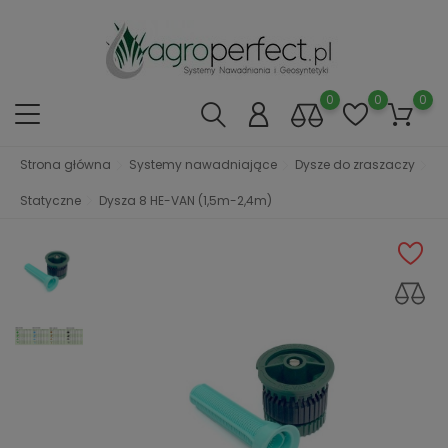
0
0
0
Strona główna
Systemy nawadniające
Dysze do zraszaczy
Statyczne
Dysza 8 HE-VAN (1,5m-2,4m)