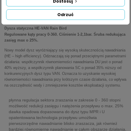
Dostosuj
OPIS
SZCZEGÓŁY PRODUKTU
Odrzuć
Dysza statyczna HE-VAN Rain Bird
Regulowane kąty pracy 0-360. Ciśnienie 1-2,1bar. Śruba redukująca
zasięg max o 25%.
Nowy model dysz wyróżniający się wysoką skutecznością nawadniania
(HE – high efficiency). Odznaczają się ponad przeciętnymi parametrami
działania: współczynnik równomierności nawadniania DU jest o ponad
40% wyższy, a współczynnik planowania SC o ponad 35% niższy od
konkurencyjnych dysz typu VAN. Oznacza to uzyskanie wysokiej
równomierności nawadniania przy krótszym czasie działania, co wpływa
na oszczędność wody i zmniejszenie kosztów eksploatacji systemu.
płynna regulacja sektora zraszania w zakresie 0 - 360 stopni
możliwość redukcji zasięgu i natężenia przepływu o max. 25%
dawka opadowa dopasowana do dysz typu MPR i U
opatentowana technologia przepływu umożliwia
pierwszorzędne nawadnianie blisko zraszacza, jak również
bardziej równomierne nawadnianie w całym obszarze działania,