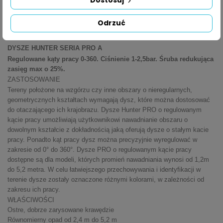
Dostosuj
OPIS
Odrzuć
SZCZEGÓŁY PRODUKTU
DYSZE HUNTER SERIA PRO A
Regulowane kąty pracy 0-360. Ciśnienie 1-2,5bar. Śruba redukująca
zasięg max o 25%.
ZASTOSOWANIE
Tereny położone na wzgórzu czy inne obszary o nieregularnych,
geometrycznych kształtach wymagają dysz, które można dostosować
do otaczającego ich krajobrazu. Dysze Hunter PRO o regulowanym
kącie pracy umożliwiają użytkownikowi nawadnianie obszaru o
dowolnym kształcie z dokładnością jaką oferują dysze o stałym kacie
pracy. Ponadto kąt pracy dysz można precyzyjnie wyregulować w
zakresie od 0° do 360°. Dysze PRO o regulowanym kącie pracy
dostępne są dla modeli, których promień nawadniania wynosi od 1,2m
do 5,2 metra. W celu łatwiejszego przechowywania i identyfikacji w
terenie dysze zostały oznaczone różnymi kolorami, w zależności od
zakresu ich pracy.
WŁAŚCIWOŚCI
Ostre, dobrze zarysowane krawędzie
Równomierny opad od 2,4 m do 5,2 m