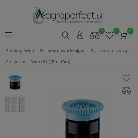
0
0
0
Strona główna
Systemy nawadniające
Dysze do zraszaczy
Statyczne
Dysza 6A (1,5m-1,8m)