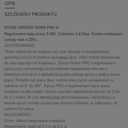
OPIS
SZCZEGÓŁY PRODUKTU
DYSZE HUNTER SERIA PRO A
Regulowane kąty pracy 0-360. Ciśnienie 1-2,5bar. Śruba redukująca
zasięg max o 25%.
ZASTOSOWANIE
Tereny położone na wzgórzu czy inne obszary o nieregularnych,
geometrycznych kształtach wymagają dysz, które można dostosować
do otaczającego ich krajobrazu. Dysze Hunter PRO o regulowanym
kącie pracy umożliwiają użytkownikowi nawadnianie obszaru o
dowolnym kształcie z dokładnością jaką oferują dysze o stałym kacie
pracy. Ponadto kąt pracy dysz można precyzyjnie wyregulować w
zakresie od 0° do 360°. Dysze PRO o regulowanym kącie pracy
dostępne są dla modeli, których promień nawadniania wynosi od 1,2m
do 5,2 metra. W celu łatwiejszego przechowywania i identyfikacji w
terenie dysze zostały oznaczone różnymi kolorami, w zależności od
zakresu ich pracy.
WŁAŚCIWOŚCI
Ostre, dobrze zarysowane krawędzie
Równomierny opad od 2,4 m do 5,2 m