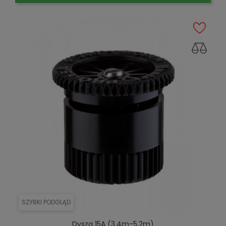
SZYBKI PODGLĄD
Dysza 15A (3,4m-5,2m)