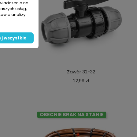
świadczenia na
naszych usług,
tawie analizy
j wszystkie
Zawór 32-32
a
Cena
22,99 zł
OBECNIE BRAK NA STANIE