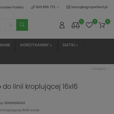
603 955 772
biuro@agroperfect.pl
Wrocław Polska
0
0
0
IANIE
AGROTKANINY
SIATKI


następny
chevron_right
do linii kroplującej 16x16
wy:
0000000043
ii kroplującej 16x16 wcisk