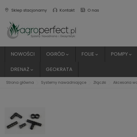
Sklep stacjonarny
Kontakt
O nas
NOWOŚCI
OGRÓD
FOLIE
POMPY



DRENAŻ
GEOKRATA

Strona główna
Systemy nawadniające
Złączki
Akcesoria w