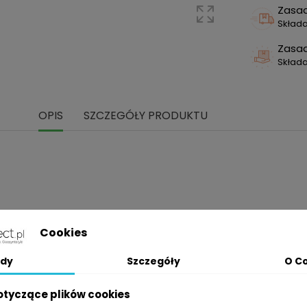
Zasa
Składa
Zasa
Skład
OPIS
SZCZEGÓŁY PRODUKTU
Cookies
dy
Szczegóły
O C
otyczące plików cookies