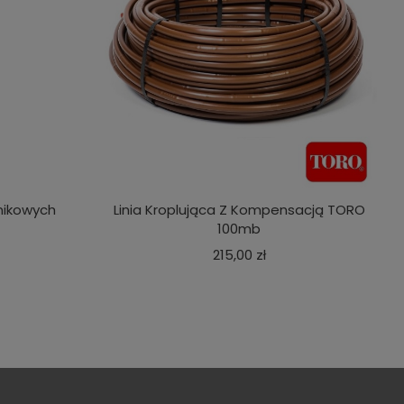
nikowych
Linia Kroplująca Z Kompensacją TORO
100mb
a
Cena
215,00 zł