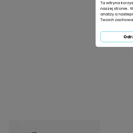
Ta witryna korzy
naszej stronie . 
analizy a nastep
Twoich zachowań
Odr
Przelot QJ 16"
Obrzeże T
Cena
2,69 zł