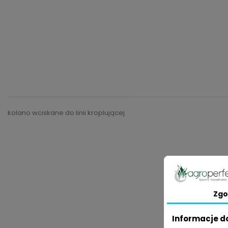
kolano wciskane do linii kroplującej
Zgo
Informacje d