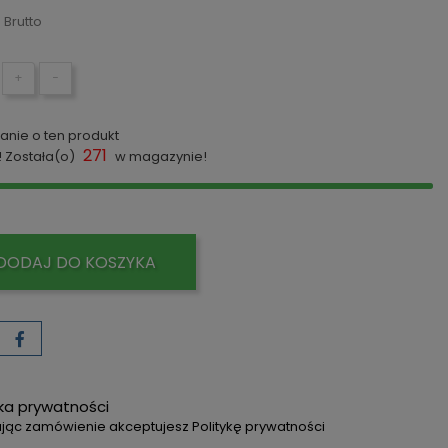
ł
Brutto
+
−
anie o ten produkt
271
! Została(o)
w magazynie!
DODAJ DO KOSZYKA
yka prywatności
jąc zamówienie akceptujesz Politykę prywatności