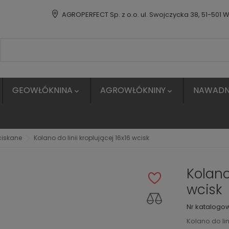
AGROPERFECT Sp. z o.o. ul. Swojczycka 38, 51-501 
GEOWŁÓKNINA
AGROWŁÓKNINY
NAWADN


ciskane
Kolano do linii kroplującej 16x16 wcisk
Kolano 
wcisk
Nr katalogo
Kolano do lin