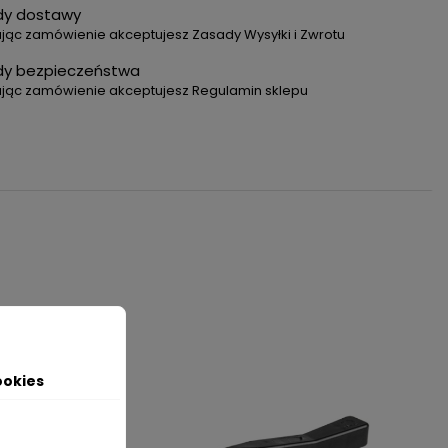
dy dostawy
jąc zamówienie akceptujesz Zasady Wysyłki i Zwrotu
dy bezpieczeństwa
ając zamówienie akceptujesz Regulamin sklepu
ookies