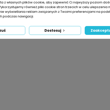
sta z własnych plików cookie, aby zapewnić Ci najwyższy poziom do
Wykorzystujemy również pliki cookie stron trzecich w celu ulepszenia 
nie wyświetlania reklam związanych z Twoimi preferencjami na pods
 podczas nawigacji.
zuć
Dostosuj
Zaakceptu
rawnikowe UNI 5,5cmx1 Mb
Korek 16
Cena
Cen
4,99 zł
0,60 zł