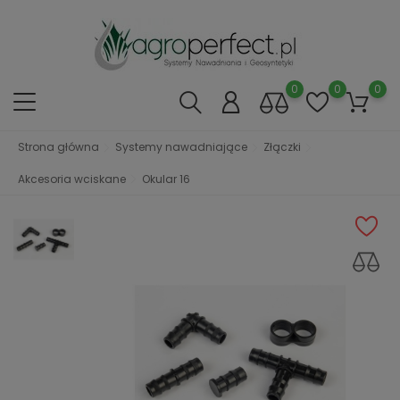
0
0
0
Strona główna
Systemy nawadniające
Złączki
Akcesoria wciskane
Okular 16