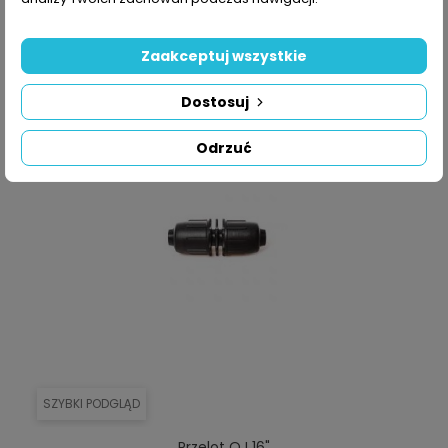
Zaakceptuj wszystkie
Dostosuj
Odrzuć
SZYBKI PODGLĄD
Przelot QJ 16"