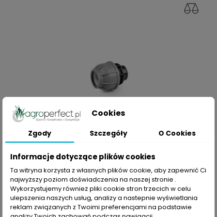
Cookies
Zgody
Szczegóły
O Cookies
Informacje dotyczące plików cookies
SZYBKI PODGLĄD
Ta witryna korzysta z własnych plików cookie, aby zapewnić Ci
Złącze 32x3/4 GZ
najwyższy poziom doświadczenia na naszej stronie .
Wykorzystujemy również pliki cookie stron trzecich w celu
Cena
4,99 zł
ulepszenia naszych usług, analizy a nastepnie wyświetlania
reklam związanych z Twoimi preferencjami na podstawie
DODAJ DO KOSZYKA
analizy Twoich zachowań podczas nawigacji.