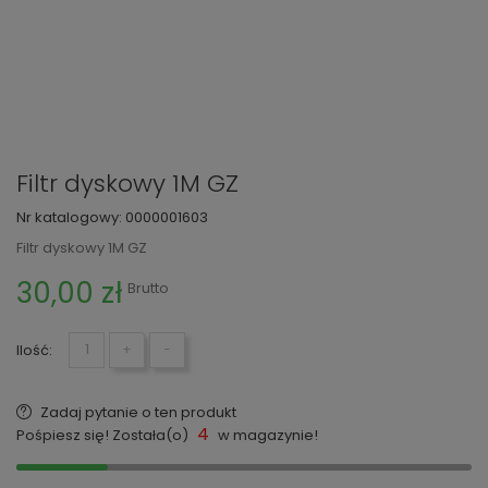
Filtr dyskowy 1M GZ
Nr katalogowy:
0000001603
Filtr dyskowy 1M GZ
30,00 zł
Brutto
Ilość:
+
−
Zadaj pytanie o ten produkt
4
Pośpiesz się! Została(o)
w magazynie!