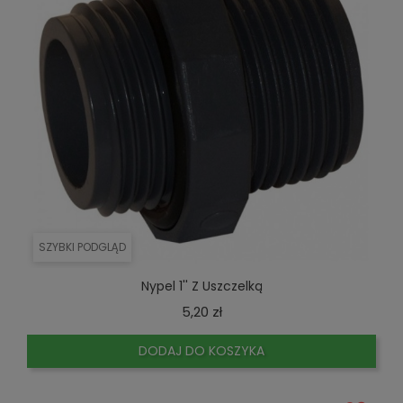
SZYBKI PODGLĄD
Nypel 1'' Z Uszczelką
Cena
5,20 zł
DODAJ DO KOSZYKA