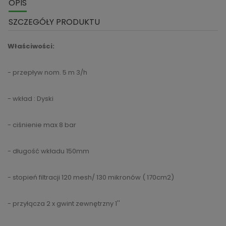
OPIS
SZCZEGÓŁY PRODUKTU
Właściwości:
- przepływ nom. 5 m 3/h
- wkład : Dyski
- ciśnienie max 8 bar
- długość wkładu 150mm
- stopień filtracji 120 mesh/ 130 mikronów ( 170cm2)
- przyłącza 2 x gwint zewnętrzny 1''