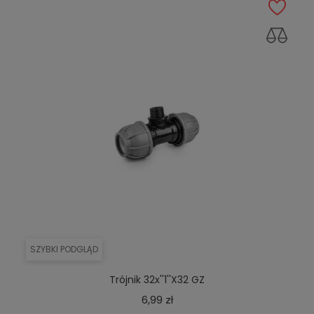
SZYBKI PODGLĄD
Trójnik 32x''1''x32 GZ
Cena
6,99 zł