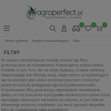
0
0
0
Strona główna
Systemy nawadniające
Filtry
FILTRY
W naszym asortymencie musiały znaleźć się filtry
przeznaczone do nawadniania. Proponujemy zróżnicowane
modele, w tym m.in. filtr do wody dyskowy, a także siatkowy.
Wspomagają one filtrację wody, dzięki czemu ta wydostająca
się na zewnątrz jest wolna od zanieczyszczeń i może być
przeznaczona do pielęgnacji ogrodu/podlewania roślin.
Proponowane filtry gwarantują odpowiednie nawadnianie
gleby, co ma znaczenie w przypadku konkretnych upraw, które
wymagają właściwych warunków do wzrostu, w tym dobrze
dobranego poziomu nawilżenia. Już teraz sprawdź wszystkie
filtry do nawadniania, jakie posiadamy!