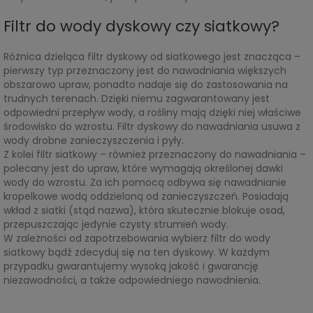
Filtr do wody dyskowy czy siatkowy?
Różnica dzieląca filtr dyskowy od siatkowego jest znacząca –
pierwszy typ przeznaczony jest do nawadniania większych
obszarowo upraw, ponadto nadaje się do zastosowania na
trudnych terenach. Dzięki niemu zagwarantowany jest
odpowiedni przepływ wody, a rośliny mają dzięki niej właściwe
środowisko do wzrostu. Filtr dyskowy do nawadniania usuwa z
wody drobne zanieczyszczenia i pyły.
Z kolei filtr siatkowy – również przeznaczony do nawadniania –
polecany jest do upraw, które wymagają określonej dawki
wody do wzrostu. Za ich pomocą odbywa się nawadnianie
kropelkowe wodą oddzieloną od zanieczyszczeń. Posiadają
wkład z siatki (stąd nazwa), która skutecznie blokuje osad,
przepuszczając jedynie czysty strumień wody.
W zależności od zapotrzebowania wybierz filtr do wody
siatkowy bądź zdecyduj się na ten dyskowy. W każdym
przypadku gwarantujemy wysoką jakość i gwarancję
niezawodności, a także odpowiedniego nawodnienia.