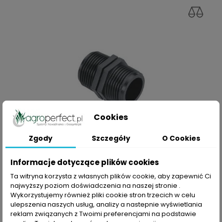
Cookies
Zgody
Szczegóły
O Cookies
Informacje dotyczące plików cookies
SZYBKI PODGLĄD
Ta witryna korzysta z własnych plików cookie, aby zapewnić Ci
Nypel 1''
najwyższy poziom doświadczenia na naszej stronie .
Wykorzystujemy również pliki cookie stron trzecich w celu
Cena
2,29 zł
ulepszenia naszych usług, analizy a nastepnie wyświetlania
reklam związanych z Twoimi preferencjami na podstawie
DODAJ DO KOSZYKA