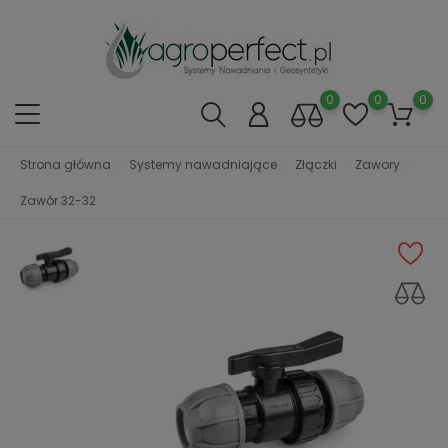
0
0
0
Strona główna
Systemy nawadniające
Złączki
Zawory
Zawór 32-32