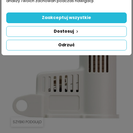
analizy Twoich zachowań podczas nawigacji.
Zaakceptuj wszystkie
Dostosuj
Odrzuć
SZYBKI PODGLĄD