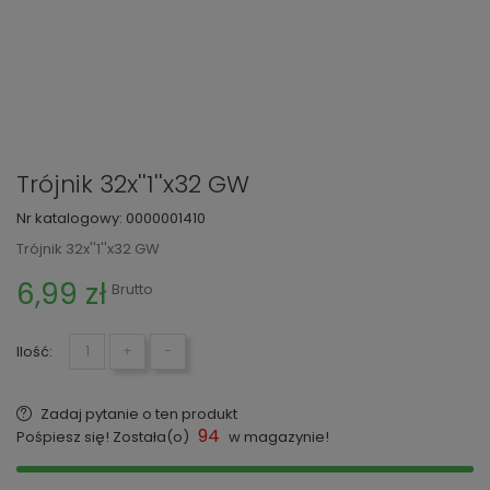
Trójnik 32x''1''x32 GW
Nr katalogowy:
0000001410
Trójnik 32x''1''x32 GW
6,99 zł
Brutto
Ilość:
+
−
Zadaj pytanie o ten produkt
94
Pośpiesz się! Została(o)
w magazynie!