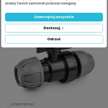
analizy Twoich zachowań podczas nawigacji.
DODAJ DO KOSZYKA
Zaakceptuj wszystkie
Dostosuj
Odrzuć
SZYBKI PODGLĄD