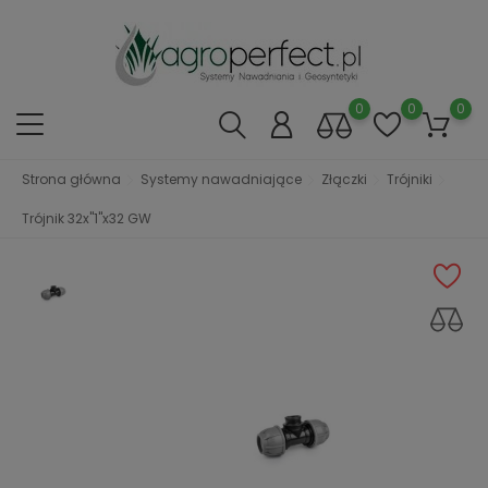
0
0
0
Strona główna
Systemy nawadniające
Złączki
Trójniki
Trójnik 32x''1''x32 GW