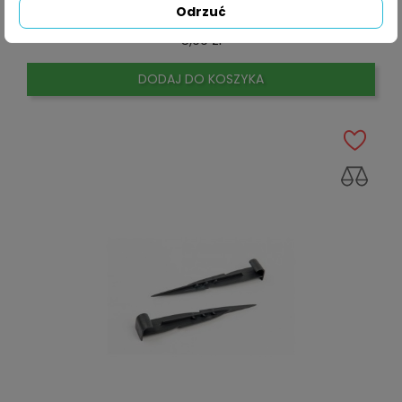
Odrzuć
Trójnik Redukcyjny 25 X 20 X 25
Cena
5,99 zł
DODAJ DO KOSZYKA