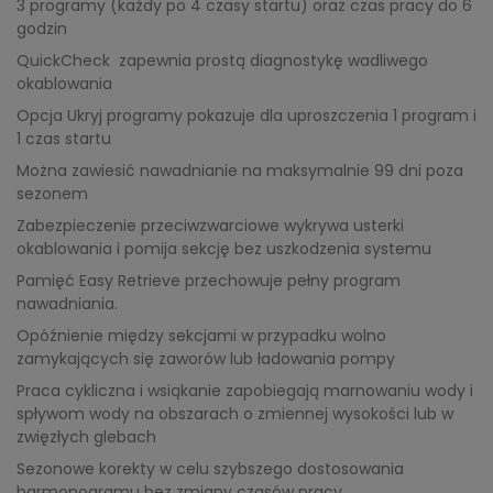
3 programy (każdy po 4 czasy startu) oraz czas pracy do 6
godzin
QuickCheck zapewnia prostą diagnostykę wadliwego
okablowania
Opcja Ukryj programy pokazuje dla uproszczenia 1 program i
1 czas startu
Można zawiesić nawadnianie na maksymalnie 99 dni poza
sezonem
Zabezpieczenie przeciwzwarciowe wykrywa usterki
okablowania i pomija sekcję bez uszkodzenia systemu
Pamięć Easy Retrieve przechowuje pełny program
nawadniania.
Opóźnienie między sekcjami w przypadku wolno
zamykających się zaworów lub ładowania pompy
Praca cykliczna i wsiąkanie zapobiegają marnowaniu wody i
spływom wody na obszarach o zmiennej wysokości lub w
zwięzłych glebach
Sezonowe korekty w celu szybszego dostosowania
harmonogramu bez zmiany czasów pracy.