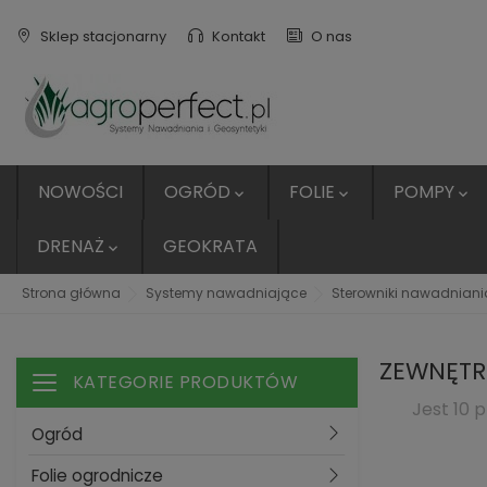
Sklep stacjonarny
Kontakt
O nas
NOWOŚCI
OGRÓD
FOLIE
POMPY



DRENAŻ
GEOKRATA

Strona główna
Systemy nawadniające
Sterowniki nawadniani
ZEWNĘTR
KATEGORIE PRODUKTÓW
Toggle navigation
Jest 10 
Ogród
Folie ogrodnicze