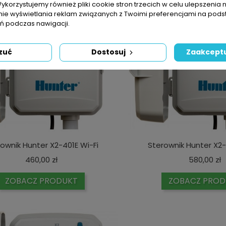
Wykorzystujemy również pliki cookie stron trzecich w celu ulepszenia 
nie wyświetlania reklam związanych z Twoimi preferencjami na pods
 podczas nawigacji.
zuć
Dostosuj
Zaakceptu
ownik Hunter X2-401E Wi-Fi
Sterownik Hunter X2-
Cena
C
460,00 zł
580,00 zł
ZOBACZ PRODUKT
ZOBACZ PROD