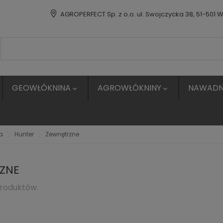
AGROPERFECT Sp. z o.o. ul. Swojczycka 38, 51-501 
GEOWŁÓKNINA
AGROWŁÓKNINY
NAWADN


a
Hunter
Zewnętrzne
ZNE
produktów.