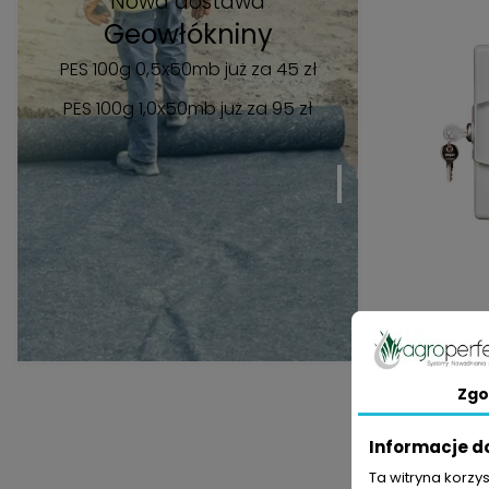
Nowa dostawa
Geowłókniny
PES 100g 0,5x50mb już za 45 zł
PES 100g 1,0x50mb
już za 95 zł
Sterow
Zgo
Informacje d
Ta witryna korzy