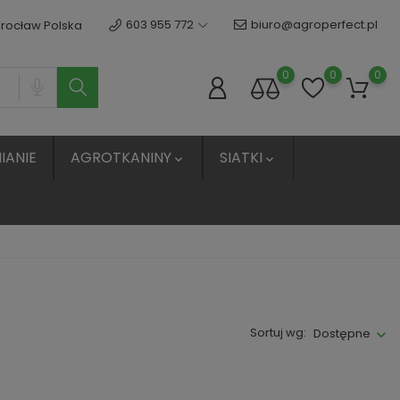
603 955 772
biuro@agroperfect.pl
Wrocław Polska
0
0
0
IANIE
AGROTKANINY
SIATKI


Sortuj wg:
Dostępne