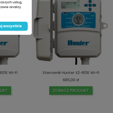
naszych usług,
tawie analizy
j wszystkie
601E Wi-Fi
Sterownik Hunter X2-801E Wi-Fi
ena
Cena
685,00 zł
UKT
ZOBACZ PRODUKT