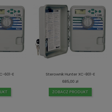
XC-601-E
Sterownik Hunter XC-801-E
ena
Cena
685,00 zł
UKT
ZOBACZ PRODUKT