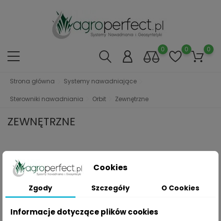
0
0
0
Strona główna
Systemy nawadniające
Sterowniki nawadniania
Orbit
Zewnętrzne
ZEWNĘTRZNE
Przepraszamy za niedogodności.
Cookies
Wyszukaj ponownie to co szukasz
Zgody
Szczegóły
O Cookies
Informacje dotyczące plików cookies